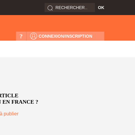
?
CONNEXION/INSCRIPTION
RTICLE
 EN FRANCE ?
à publier