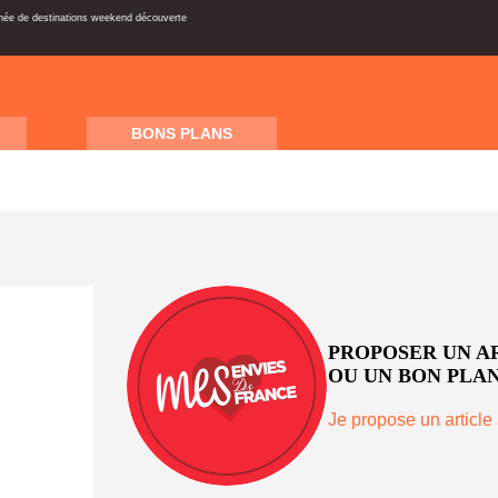
inée de destinations weekend découverte
BONS PLANS
PROPOSER UN A
OU UN BON PLAN
Je propose un article 