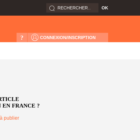
?
CONNEXION/INSCRIPTION
RTICLE
 EN FRANCE ?
à publier