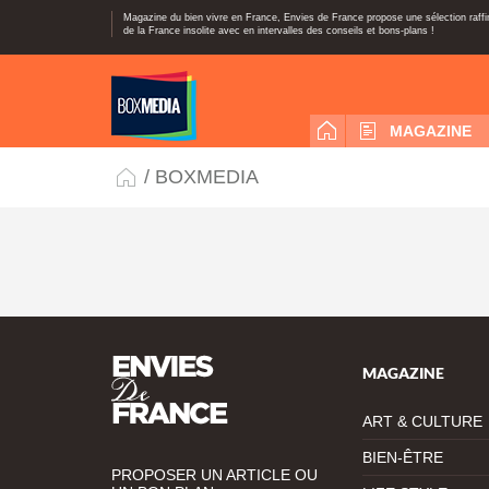
Magazine du bien vivre en France, Envies de France propose une sélection raff
de la France insolite avec en intervalles des conseils et bons-plans !
MAGAZINE
/ BOXMEDIA
MAGAZINE
ART & CULTURE
BIEN-ÊTRE
PROPOSER UN ARTICLE OU