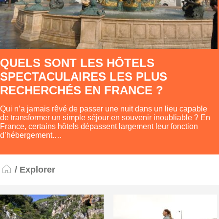
QUELS SONT LES HÔTELS
SPECTACULAIRES LES PLUS
RECHERCHÉS EN FRANCE ?
Qui n’a jamais rêvé de passer une nuit dans un lieu capable
de transformer un simple séjour en souvenir inoubliable ? En
France, certains hôtels dépassent largement leur fonction
d’hébergement.…
/ Explorer