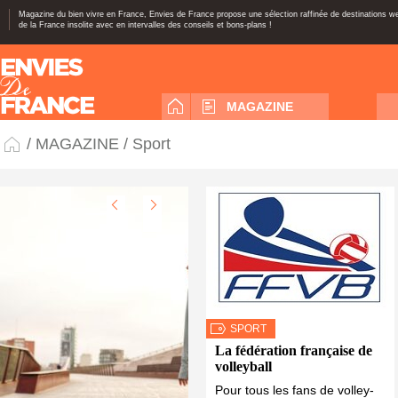
Magazine du bien vivre en France, Envies de France propose une sélection raffinée de destinations 
de la France insolite avec en intervalles des conseils et bons-plans !
MAGAZINE
/
MAGAZINE
/ Sport
SPORT
La fédération française de
volleyball
Pour tous les fans de volley-