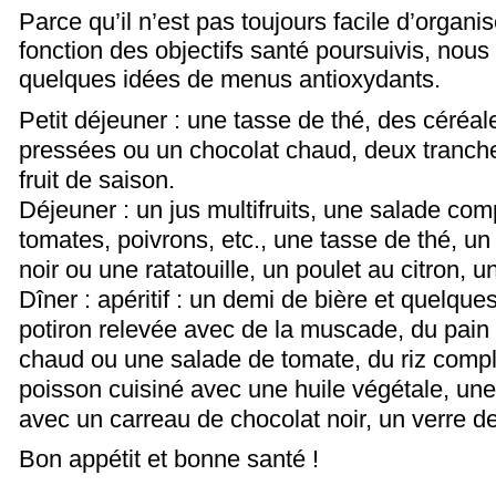
Parce qu’il n’est pas toujours facile d’organi
fonction des objectifs santé poursuivis, nou
quelques idées de menus antioxydants.
Petit déjeuner : u
ne tasse de thé, d
es céréal
pressées o
u u
n chocolat chaud, d
eux tranch
fruit de saison.
Déjeuner : u
n jus multifruits, u
ne salade comp
tomates, poivrons, etc., u
ne tasse de thé, u
n
noir o
u u
ne ratatouille, u
n poulet au citron, u
Dîner : a
péritif : un demi de bière et quelques
potiron relevée avec de la muscade, d
u pain
chaud ou u
ne salade de tomate, d
u riz compl
poisson cuisiné avec une huile végétale, u
ne
avec un carreau de chocolat noir, u
n verre de
Bon appétit et bonne santé !