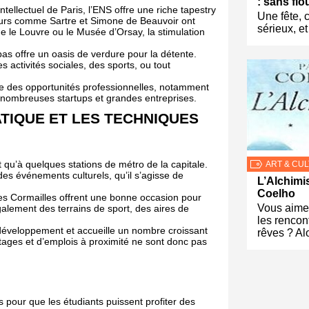
: sans flo
ntellectuel de Paris, l’ENS offre une riche tapestry
Une fête, 
seurs comme Sartre et Simone de Beauvoir ont
sérieux, et
 le Louvre ou le Musée d’Orsay, la stimulation
s offre un oasis de verdure pour la détente.
activités sociales, des sports, ou tout
tre des opportunités professionnelles, notamment
 nombreuses startups et grandes entreprises.
ATIQUE ET LES TECHNIQUES
st qu’à quelques stations de métro de la capitale.
ART & CU
es événements culturels, qu’il s’agisse de
L’Alchimi
Coelho
es Cormailles offrent une bonne occasion pour
Vous aime
galement des terrains de sport, des aires de
les rencont
n développement et accueille un nombre croissant
rêves ? Al
tages et d’emplois à proximité ne sont donc pas
s pour que les étudiants puissent profiter des