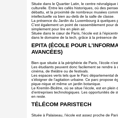
Située dans le Quartier Latin, le centre névralgique i
culturelle. Entre les cafés historiques, où des pen
débattu, et la proximité de nombreux musées comme
intellectuelle va bien au-delà de la salle de classe.
La présence du Jardin du Luxembourg à quelques pa
C’est également un point de rassemblement pour des 
simplement pour lire en plein air.
Située dans le cœur de Paris, l’école est à l’épicen
dans le domaine de la tech, grâce à la présence de
EPITA (ÉCOLE POUR L’INFORM
AVANCÉES)
Bien que située à la périphérie de Paris, l’école n’e
Les étudiants peuvent donc facilement se rendre à d
cinéma, de théâtre ou de festivals.
Les espaces verts tels que le Parc départemental d
s’éloigner de l’agitation urbaine. Ce parc propose é
pique-nique et même un jardin botanique.
Le Kremlin-Bicêtre, où se situe l’école, est en plei
d’entreprises technologiques. Les opportunités de s
en reste.
TÉLÉCOM PARISTECH
Située à Palaiseau, l’école est assez proche de Pari