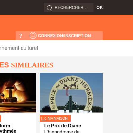
?
CONNEXION/INSCRIPTION
nnement culturel
LES
SIMILAIRES
MA MAISON
torm :
Le Prix de Diane
rythmée
L’hippodrome de