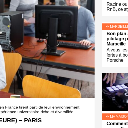
Racine ou
RnB, ce st
MARSEILL
Bon plan 
pilotage 
Marseille
A vous les
fortes à b
Porsche
en France tirent parti de leur environnement
périence universitaire riche et diversifiée
MA MAISO
URE) – PARIS
Comment 