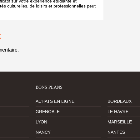
icatif sur votre expérience étudiante et
és culturelles, de loisirs et professionnelles peut
E
entaire.
BONS PLANS
ACHATS EN LIGNE
BORDEAUX
GRENOBLE
LE HAVRE
LYON
MARSEILLE
NANCY
NANTES