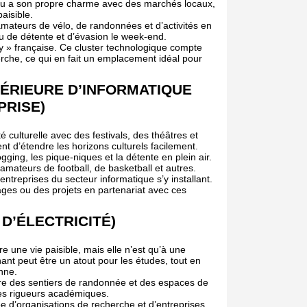
seau a son propre charme avec des marchés locaux,
aisible.
amateurs de vélo, de randonnées et d’activités en
ieu de détente et d’évasion le week-end.
y » française. Ce cluster technologique compte
erche, ce qui en fait un emplacement idéal pour
PÉRIEURE D’INFORMATIQUE
PRISE)
é culturelle avec des festivals, des théâtres et
 d’étendre les horizons culturels facilement.
gging, les pique-niques et la détente en plein air.
 amateurs de football, de basketball et autres.
ntreprises du secteur informatique s’y installant.
ges ou des projets en partenariat avec ces
D’ÉLECTRICITÉ)
ffre une vie paisible, mais elle n’est qu’à une
nt peut être un atout pour les études, tout en
enne.
ffre des sentiers de randonnée et des espaces de
 les rigueurs académiques.
ée d’organisations de recherche et d’entreprises