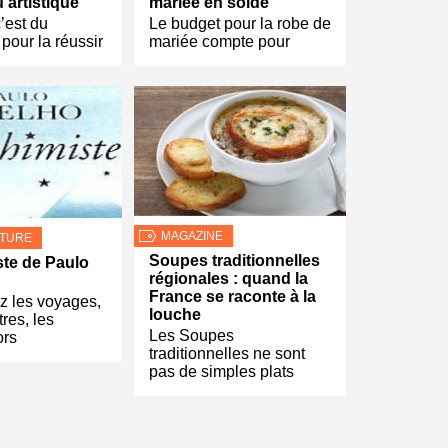
u artistique
mariée en solde
c’est du
Le budget pour la robe de
 pour la réussir
mariée compte pour
MAGAZINE
LTURE
Soupes traditionnelles
ste de Paulo
régionales : quand la
France se raconte à la
z les voyages,
louche
res, les
Les Soupes
ors
traditionnelles ne sont
pas de simples plats