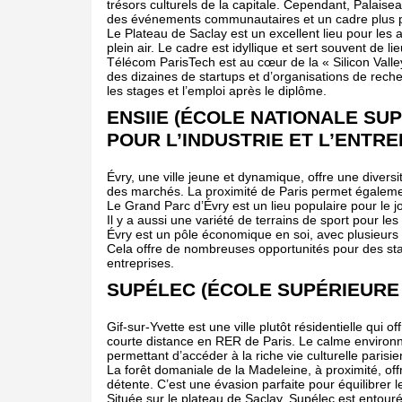
trésors culturels de la capitale. Cependant, Palai
des événements communautaires et un cadre plus p
Le Plateau de Saclay est un excellent lieu pour les 
plein air. Le cadre est idyllique et sert souvent de l
Télécom ParisTech est au cœur de la « Silicon Valle
des dizaines de startups et d’organisations de rech
les stages et l’emploi après le diplôme.
ENSIIE (ÉCOLE NATIONALE SU
POUR L’INDUSTRIE ET L’ENTRE
Évry, une ville jeune et dynamique, offre une diversit
des marchés. La proximité de Paris permet également
Le Grand Parc d’Évry est un lieu populaire pour le jo
Il y a aussi une variété de terrains de sport pour les
Évry est un pôle économique en soi, avec plusieurs e
Cela offre de nombreuses opportunités pour des sta
entreprises.
SUPÉLEC (ÉCOLE SUPÉRIEURE 
Gif-sur-Yvette est une ville plutôt résidentielle qui o
courte distance en RER de Paris. Le calme environna
permettant d’accéder à la riche vie culturelle parisi
La forêt domaniale de la Madeleine, à proximité, o
détente. C’est une évasion parfaite pour équilibrer
Située sur le plateau de Saclay, Supélec est entour