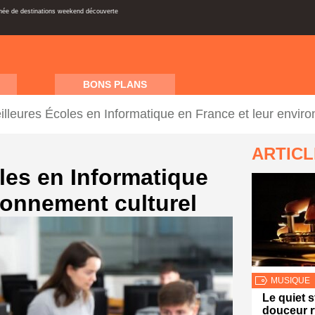
inée de destinations weekend découverte
BONS PLANS
lleures Écoles en Informatique en France et leur enviro
ARTIC
les en Informatique
ronnement culturel
MUSIQUE
Le quiet s
douceur 