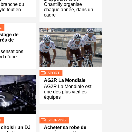
 branche du
Chantilly organise
yle tout en
chaque année, dans un
cadre
E
stage de
près de
 sensations
ord d’une
SPORT
AG2R La Mondiale
AG2R La Mondiale est
une des plus vieilles
équipes
N
SHOPPING
choisir un DJ
Acheter sa robe de