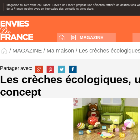
Magazine du bien vivre en France, Envies de France propose une sélection raffinée de destinations 
de la France insolite avec en intervalles des conseils et bons-plans !
MAGAZINE
/
MAGAZINE
/
Ma maison
/ Les crèches écologique
Partager avec:
Les crèches écologiques, 
concept