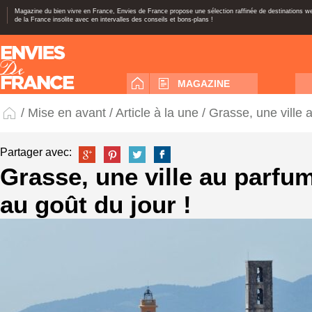
Magazine du bien vivre en France, Envies de France propose une sélection raffinée de destinations 
de la France insolite avec en intervalles des conseils et bons-plans !
MAGAZINE
/
Mise en avant
/
Article à la une
/ Grasse, une ville 
Partager avec:
Grasse, une ville au parfu
au goût du jour !