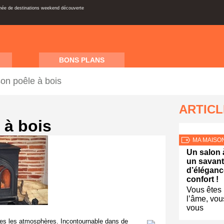
inée de destinations weekend découverte
BONS PLANS
son poêle à bois
ARTIC
 à bois
MA MAISO
Un salon à
un savan
d’éléganc
confort !
Vous êtes 
l’âme, vou
vous
outes les atmosphères. Incontournable dans de