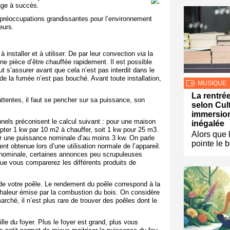
age à succès.
s préoccupations grandissantes pour l’environnement
eurs.
 installer et à utiliser. De par leur convection
via
la
 une pièce d’être chauffée rapidement. Il est possible
ut s’assurer avant que cela n’est pas interdit dans le
de la fumée n’est pas bouché. Avant toute installation,
MUSIQUE
La rentrée
attentes, il faut se pencher sur sa puissance, son
selon Cul
.
immersion
nels préconisent le calcul suivant : pour une maison
inégalée
mpter 1 kw par 10 m
2
à chauffer, soit 1 kw pour 25 m
3
.
Alors que 
sir une puissance nominale d’au moins 3 kw. On parle
pointe le 
t obtenue lors d’une utilisation normale de l’appareil.
 nominale, certaines annonces peu scrupuleuses
ue vous comparerez les différents produits de
 de votre poêle. Le rendement du poêle correspond à la
chaleur émise par la combustion du bois. On considère
rché, il n’est plus rare de trouver des poêles dont le
lle du foyer. Plus le foyer est grand, plus vous