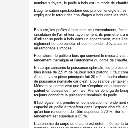
nombreux foyers, le poêle à bois est un mode de chauff
L’augmentation spectaculaire des prix de l’énergie et le
expliquent le retour des chauffages à bois dans les intéri
En outre, les poêles à bois sont peu encombrants, facile à
circulation de l’air et leur rayonnement, ils permettent à
d’utiliser un poêle à bois dans un appartement, mais il fa
règlement de copropriété, et que le conduit d’évacuation 
un ramonage s’impose.
Pour choisir le poêle à bois qui convient le mieux à vos 
rendement thermique et l’autonomie du corps de chauffe
En ce qui concerne la puissance optimale, les profession
bien isolée de 2,5 m de hauteur sous plafond, il faut co
Ainsi, si votre pièce principale fait 30 m
2
, il faudra choi
de puissance nominale car c’est la puissance véritablemen
Même si la norme veut que l’on s’exprime en puissance
parlent en puissance maximale. Prenez donc garde lorsq
toujours connaître la puissance nominale du poêle.
Il faut également prendre en considération le rendement
capacité du poêle à transférer dans l’espace chauffé la 
qu’un bon rendement doit être supérieur à 70 %. Sur le ma
rendement est supérieur à 85 %.
L’autonomie du corps de chauffe est déterminée par la tai