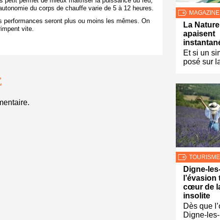
 petit permet de mieux maitriser la puissance du feu,
L’autonomie du corps de chauffe varie de 5 à 12 heures.
MAGAZINE
les performances seront plus ou moins les mêmes. On
La Nature 
rimpent vite.
apaisent
instanta
Et si un s
posé sur l
E
entaire.
TOURISME
Digne-les
l’évasion
cœur de l
insolite
Dès que l
Digne-les-