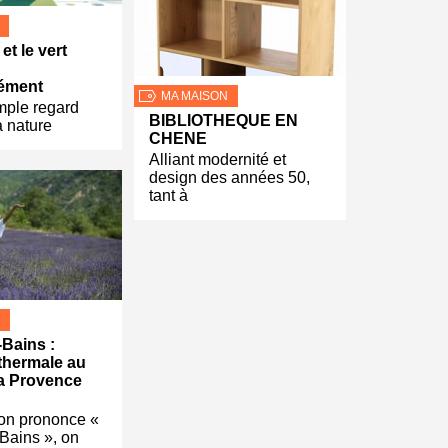
et le vert
nément
MA MAISON
imple regard
BIBLIOTHEQUE EN
a nature
CHENE
Alliant modernité et
design des années 50,
tant à
-Bains :
 thermale au
a Provence
’on prononce «
Bains », on