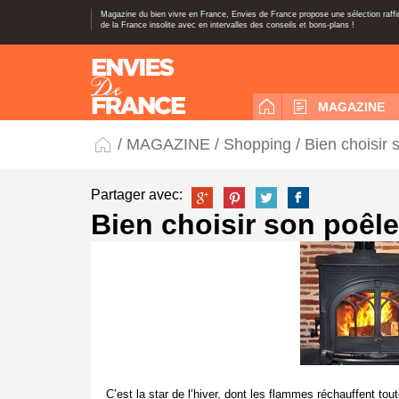
Magazine du bien vivre en France, Envies de France propose une sélection raff
de la France insolite avec en intervalles des conseils et bons-plans !
MAGAZINE
/
MAGAZINE
/
Shopping
/ Bien choisir 
Partager avec:
Bien choisir son poêle
C’est la star de l’hiver, dont les flammes réchauffent t