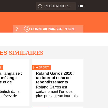
?
CONNEXION/INSCRIPTION
LES
SIMILAIRES
N
SPORT
 l’anglaise :
Roland Garros 2010 :
t mélange
un tournoi riche en
e et de
rebondissements
Roland Garros est
british dans
certainement l’un des
s rêvez de
plus prestigieux tournois