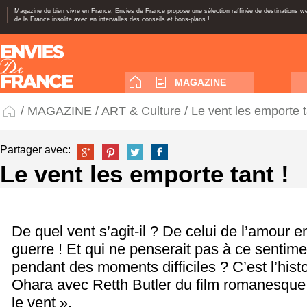
Magazine du bien vivre en France, Envies de France propose une sélection raffinée de destinations 
de la France insolite avec en intervalles des conseils et bons-plans !
MAGAZINE
/
MAGAZINE
/
ART & Culture
/ Le vent les emporte t
Partager avec:
Le vent les emporte tant !
De quel vent s’agit-il ? De celui de l’amour e
guerre ! Et qui ne penserait pas à ce sentime
pendant des moments difficiles ? C’est l’histo
Ohara avec Retth Butler du film romanesque
le vent ».