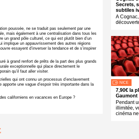
Secrets, 
subtiles 
A Cognac, 
découverte
sation poussée, ne se traduit pas seulement par une
tale, mais également à une centralisation dans tous les
e un grand pôle culturel, ce qui est plutôt bien d’un
qui implique un appauvrissement des autres régions
uvre essayent d’inverser la tendance et de s’inspirer
é à grand renfort de prêts de la part des plus grands
rale exceptionnelle qui place directement le
in qu’il faut aller visiter.
trielles qui ont connu un processus d’enclavement
NICE
e apporte une vague d’espoir très importante dans la
7,90€ la p
Gaumont
s des californiens en vacances en Europe ?
Pendant u
illimitée, 
cinéma ne
E