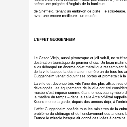
scène une poignée d’Anglais de la banlieue.
de Sheffield, tenant un embryon de piste : le strip-tea
avait une encore meilleure : un musée.
L’EFFET GUGGENHEIM
Le Casco Viejo, aussi pittoresque et joli soit-il, ne suffis
destination touristique de premier choix. Un beau matin d
a vu débarqué un énorme objet métallique ressemblant à 
de la ville basque la destination numéro un de tous les
Guggenheim venait d’ouvrir ses portes et promettait à la
La ville est devenue très vite l’une des plus attractives 
développés, les équipements de la ville ont été considér
musée s’est imposé comme étant le nouveau symbole de 
la matière du temps – dans la salle ArcelorMittal rappelle 
Koons monte la garde, depuis des années déjà, à l’entrée
L’effet Guggenheim obsède tous les ministres de la cult
problème du chômage et de l’enclavement des anciens bas
France le miracle basque ait donné des idées à certains.