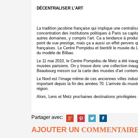
DÉCENTRALISER L’ART
La tradition jacobine française qui implique une centrali
concentration des institutions politiques à Paris sa capi
autres domaines, y compris l’art. Ca a tendance à produir
point de vue prestige, mais ça a aussi un effet pervers 
françaises. Le Centre Pompidou et bientôt le musée du Lo
du modèle de Bilbao.
Le 11 mai 2010, le Centre Pompidou de Metz a été inaugur
musées parisiens. On y trouve donc une collection inaugu
Beaubourg messin sur la carte des musées d’art contempora
Le Nord est l’image même de ces anciennes villes indus
important depuis la fin des années 70. L’arrivée du musé
région.
Alors, Lens et Metz prochaines destinations privilégiée
Partager avec:
AJOUTER UN
COMMENTAIR