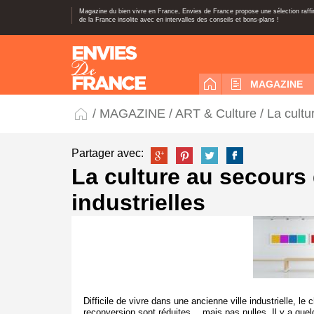
Magazine du bien vivre en France, Envies de France propose une sélection raff
de la France insolite avec en intervalles des conseils et bons-plans !
MAGAZINE
/
MAGAZINE
/
ART & Culture
/ La cultu
Partager avec:
La culture au secours 
industrielles
Difficile de vivre dans une ancienne ville industrielle, 
reconversion sont réduites… mais pas nulles. Il y a quel