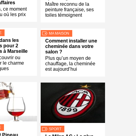
affaires
Maître reconnu de la
s, ce moment
peinture française, ses
u où les prix
toiles témoignent
E
MA MAISON
 dans les
Comment installer une
s pour 2
cheminée dans votre
 à Marseille
salon ?
couvrir ou
Plus qu’un moyen de
r le charme
chauffage, la cheminée
ques
est aujourd’hui
E
SPORT
t Pineau…