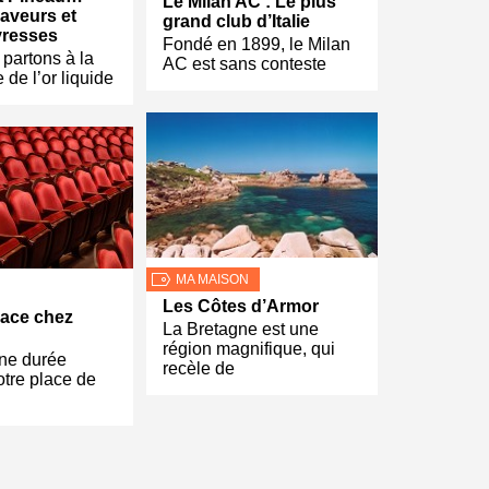
Le Milan AC : Le plus
saveurs et
grand club d’Italie
ivresses
Fondé en 1899, le Milan
partons à la
AC est sans conteste
 de l’or liquide
MA MAISON
Les Côtes d’Armor
lace chez
La Bretagne est une
région magnifique, qui
ne durée
recèle de
votre place de