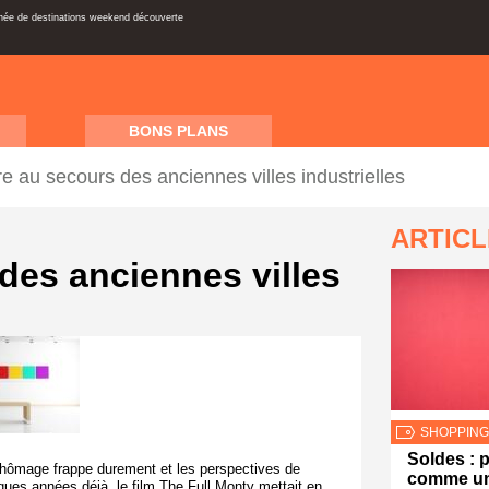
inée de destinations weekend découverte
BONS PLANS
re au secours des anciennes villes industrielles
ARTIC
des anciennes villes
SHOPPING
Soldes : 
le chômage frappe durement et les perspectives de
comme un
ques années déjà, le film The Full Monty mettait en