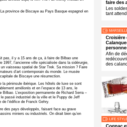
faire des 
Les solde
se. La province de Biscaye au Pays Basque espagnol en
tant attend
MARSEILL
Croisière
Calanque
personnes
Afin de dé
ait pas, il y a 15 ans de ça, à faire de Bilbao une
redécouvri
e 1997, l’ancienne ville spécialisée dans la sidérurgie,
des calan
un vaisseau spatial de Star Trek. Sa mission ? Faire
 amateurs d’art contemporain du monde. Le musée
 capitale de Biscaye une résurrection.
de la péninsule ibérique. Les hôtels de luxe se sont
ablement améliorés et en l’espace de 13 ans, le
Bilbao. L’exposition permanente de Richard Serra –
le passé industriel de la ville et le Puppy de Jeff
 de l’édifice de Franck Gehry.
ure des pays développés, faisant face au grave
sins miniers ou industriels. On dirait bien qu’en
LIFE STYL
Cognac e