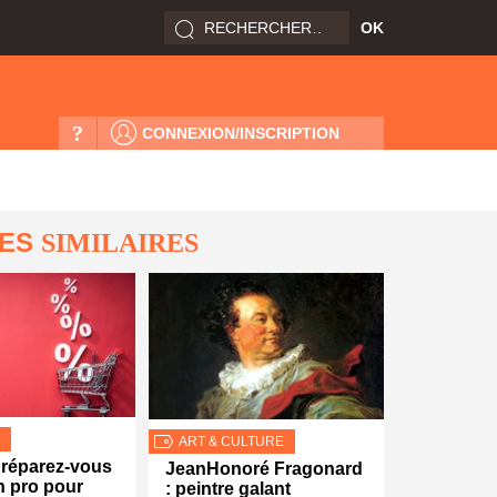
?
CONNEXION/INSCRIPTION
LES
SIMILAIRES
ART & CULTURE
préparez-vous
JeanHonoré Fragonard
 pro pour
: peintre galant