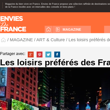
Magazine du bien vivre en France, Envies de France propose une sélection raffinée de destinations 
de la France insolite avec en intervalles des conseils et bons-plans !
MAGAZINE
/
MAGAZINE
/
ART & Culture
/ Les loisirs préférés 
Partager avec:
Les loisirs préférés des Fr