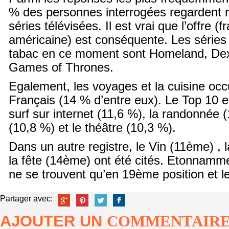
% des personnes interrogées regardent 
séries télévisées. Il est vrai que l’offre
américaine) est conséquente. Les séries 
tabac en ce moment sont Homeland, Dex
Games of Thrones.
Egalement, les voyages et la cuisine o
Français (14 % d’entre eux). Le Top 10 e
surf sur internet (11,6 %), la randonnée (
(10,8 %) et le théâtre (10,3 %).
Dans un autre registre, le Vin (11
ème
) , 
la fête (14
ème
) ont été cités. Etonnamme
ne se trouvent qu’en 19
ème
position et 
Partager avec:
AJOUTER UN
COMMENTAIR