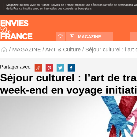
Magazine du bien vivre en France, Envies de France propose une sélection raffinée de destinations 
de la France insolite avec en intervalles des conseils et bons-plans !
MAGAZINE
/
MAGAZINE
/
ART & Culture
/ Séjour culturel : l’a
Partager avec:
Séjour culturel : l’art de t
week-end en voyage initiat