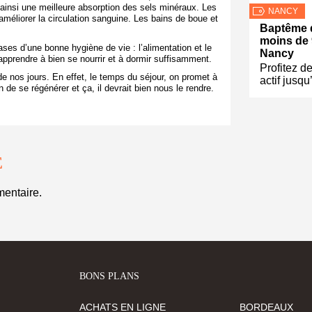
 ainsi une meilleure absorption des sels minéraux. Les
NANCY
méliorer la circulation sanguine. Les bains de boue et
Baptême de
moins de 
ases d’une bonne hygiène de vie : l’alimentation et le
Nancy
apprendre à bien se nourrir et à dormir suffisamment.
Profitez d
e nos jours. En effet, le temps du séjour, on promet à
actif jusqu
n de se régénérer et ça, il devrait bien nous le rendre.
E
entaire.
BONS PLANS
ACHATS EN LIGNE
BORDEAUX