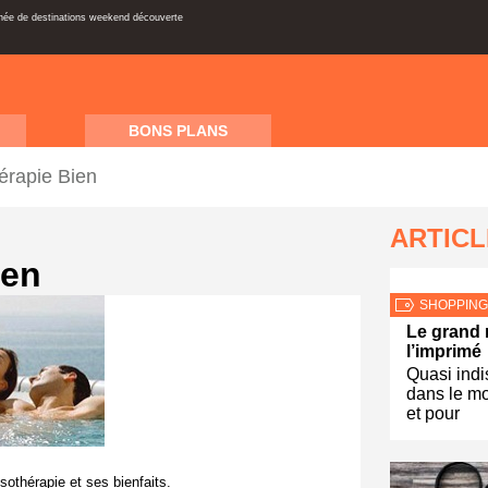
inée de destinations weekend découverte
BONS PLANS
érapie Bien
ARTIC
ien
SHOPPING
Le grand 
l’imprimé
Quasi ind
dans le mo
et pour
sothérapie et ses bienfaits.