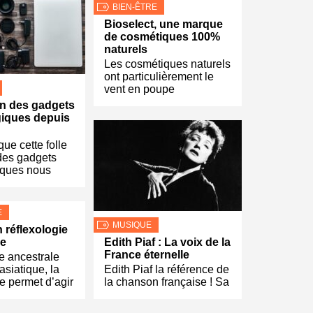
BIEN-ÊTRE
Bioselect, une marque
de cosmétiques 100%
naturels
Les cosmétiques naturels
ont particulièrement le
vent en poupe
on des gadgets
iques depuis
que cette folle
des gadgets
iques nous
E
MUSIQUE
 réflexologie
se
Edith Piaf : La voix de la
France éternelle
e ancestrale
asiatique, la
Edith Piaf la référence de
ie permet d’agir
la chanson française ! Sa