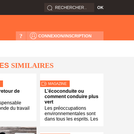
?
CONNEXION/INSCRIPTION
LES
SIMILAIRES
MAGAZINE
retour de
L’écoconduite ou
comment conduire plus
vert
ispensable
nde du travail
Les préoccupations
environnementales sont
dans tous les esprits. Les