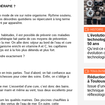
HÉRAPIE ?
tre mode de vie sur notre organisme. Rythme soutenu,
es désordres quotidiens se répercutent à long terme
t par apparaître.
HISTOIRE
habitudes, il est possible de prévenir ces maladies
L’évoluti
othérapie fait partie de ces moyens de prévention.
technolog
 la mer. On allie donc séjour au bord de l’eau et cure
50 ans
ganisme enrichi en vitamine A et C, les capillaires
Qu’est-ce 
rps est à la fois plus détendu et plus fort.
évolution 
tendre exactement ?
technolog
TOULOUS
 en trois parties. Tout d’abord, on fait confiance aux
richesses pour créer des soins. Enfin, on s’oblige à
Réduction
à Toulou
Issue d’un
de mer. L’essentiel d’une cure, c’est donc des bains.
l’air marin et même au vent, tous deux excellents pour
technique 
réflexolog
mum les qualités marines. Des piscines chauffées à
 des vertus de l’eau de mer. En outre, cette