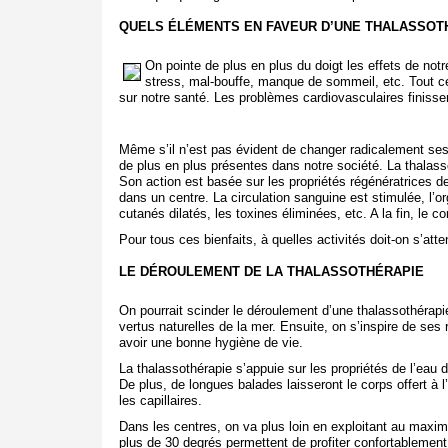
QUELS ÉLÉMENTS EN FAVEUR D’UNE THALASSOT
On pointe de plus en plus du doigt les effets de no
stress, mal-bouffe, manque de sommeil, etc. Tout c
sur notre santé. Les problèmes cardiovasculaires finissen
Même s’il n’est pas évident de changer radicalement ses 
de plus en plus présentes dans notre société. La thalass
Son action est basée sur les propriétés régénératrices de
dans un centre. La circulation sanguine est stimulée, l’or
cutanés dilatés, les toxines éliminées, etc. A la fin, le co
Pour tous ces bienfaits, à quelles activités doit-on s’at
LE DÉROULEMENT DE LA THALASSOTHÉRAPIE
On pourrait scinder le déroulement d’une thalassothérapie
vertus naturelles de la mer. Ensuite, on s’inspire de ses 
avoir une bonne hygiène de vie.
La thalassothérapie s’appuie sur les propriétés de l’eau 
De plus, de longues balades laisseront le corps offert à 
les capillaires.
Dans les centres, on va plus loin en exploitant au maxi
plus de 30 degrés permettent de profiter confortablement