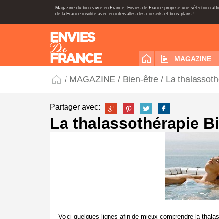
Magazine du bien vivre en France, Envies de France propose une sélection raff
de la France insolite avec en intervalles des conseils et bons-plans !
MAGAZINE
/
MAGAZINE
/
Bien-être
/ La thalassoth
Partager avec:
La thalassothérapie B
Voici quelques lignes afin de mieux comprendre la thalas