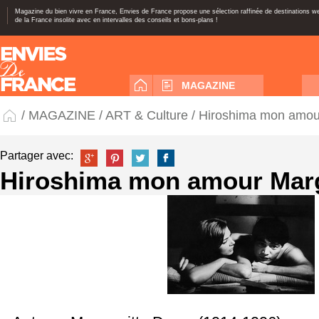
Magazine du bien vivre en France, Envies de France propose une sélection raffinée de destinations 
de la France insolite avec en intervalles des conseils et bons-plans !
MAGAZINE
/
MAGAZINE
/
ART & Culture
/ Hiroshima mon amour
Partager avec:
Hiroshima mon amour Marg