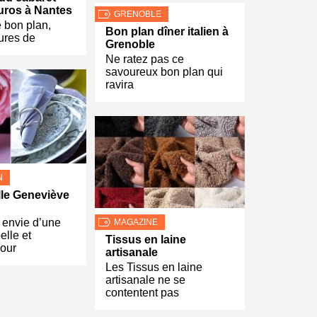
uros à Nantes
GRENOBLE
 bon plan,
Bon plan dîner italien à
ures de
Grenoble
Ne ratez pas ce
savoureux bon plan qui
ravira
N
lle Geneviève
 envie d’une
MAGAZINE
elle et
Tissus en laine
pour
artisanale
Les Tissus en laine
artisanale ne se
contentent pas