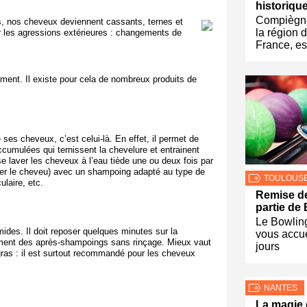
historiqu
Compiègne
s, nos cheveux deviennent cassants, ternes et
la région 
r les agressions extérieures : changements de
France, es
rement. Il existe pour cela de nombreux produits de
e ses cheveux, c’est celui-là. En effet, il permet de
cumulées qui ternissent la chevelure et entrainent
 se laver les cheveux à l’eau tiède une ou deux fois par
ser le cheveu) avec un shampoing adapté au type de
TOULOUS
ulaire, etc.
Remise de
partie de
Le Bowlin
ides. Il doit reposer quelques minutes sur la
vous accue
ement des après-shampoings sans rinçage.
Mieux vaut
jours
gras : il est surtout recommandé pour les cheveux
NANTES
La magie 