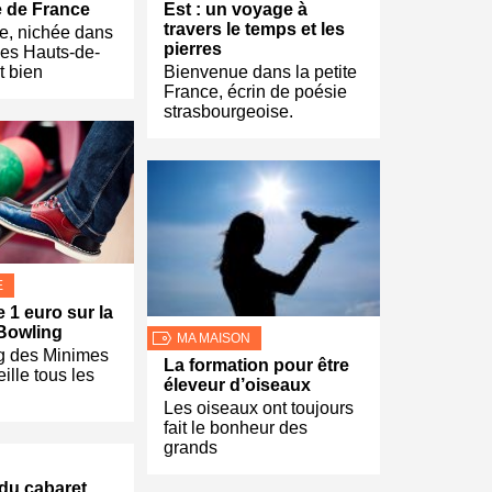
e de France
Est : un voyage à
travers le temps et les
, nichée dans
pierres
des Hauts-de-
t bien
Bienvenue dans la petite
France, écrin de poésie
strasbourgeoise.
E
 1 euro sur la
 Bowling
MA MAISON
g des Minimes
La formation pour être
ille tous les
éleveur d’oiseaux
Les oiseaux ont toujours
fait le bonheur des
grands
du cabaret