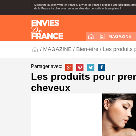
Magazine du bien vivre en France, Envies de France propose une sélection raff
de la France insolite avec en intervalles des conseils et bons-plans !
MAGAZINE
/
MAGAZINE
/
Bien-être
/ Les produits
Partager avec:
Les produits pour pre
cheveux