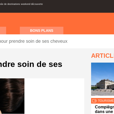
inée de destinations weekend découverte
BONS PLANS
 pour prendre soin de ses cheveux
ARTIC
ndre soin de ses
TOURISME
Compiègn
dans une c