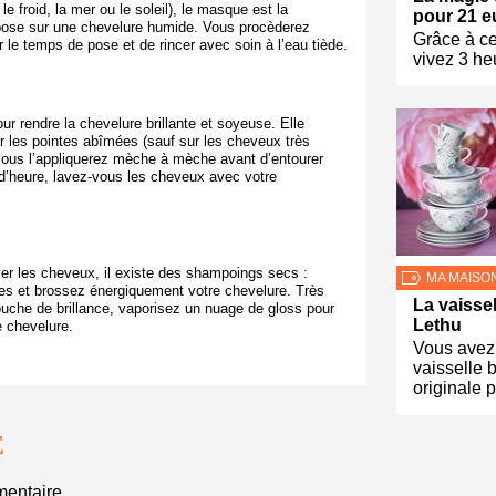
 froid, la mer ou le soleil), le masque est la
pour 21 e
 se pose sur une chevelure humide. Vous procèderez
Grâce à ce
le temps de pose et de rincer avec soin à l’eau tiède.
vivez 3 he
ur rendre la chevelure brillante et soyeuse.
Elle
r les pointes abîmées (sauf sur les cheveux très
 vous l’appliquerez mèche à mèche avant d’entourer
d’heure, lavez-vous les cheveux avec votre
ver les cheveux, il existe des shampoings secs :
MA MAISO
es et brossez énergiquement votre chevelure. Très
La vaisse
ouche de brillance, vaporisez un nuage de gloss pour
Lethu
e chevelure.
Vous avez
vaisselle b
originale 
E
entaire.