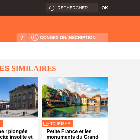
?
CONNEXION/INSCRIPTION
LES
SIMILAIRES
TOURISME
e : plongée
Petite France et les
ité insolite et
monuments du Grand