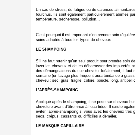
En cas de stress, de fatigue ou de carences alimentaire
fourchus. Ils sont également particulièrement abîmés pa
température, sècheresse, pollution…
C’est pourquoi il est important d’en prendre soin réguliè
soins adaptés à tous les types de cheveux.
LE SHAMPOING
S’il ne faut retenir qu’un seul produit pour prendre soin d
laver les cheveux et de les débarrasser des impuretés ac
des démangeaisons du cuir chevelu.
Idéalement, il faut
semaine (un lavage plus fréquent aura tendance à grais
cheveu : sec, gras, fragile, coloré, bouclé, long, antipellic
L’APRÈS-SHAMPOING
Appliqué après le shampoing, il se pose sur cheveux hum
chevelure avant d’être rincé à l’eau tiède.
Il existe égal
éviter l’après-shampoing si vous avez les cheveux très 
secs, crépus, cassants ou difficiles à démêler.
LE MASQUE CAPILLAIRE