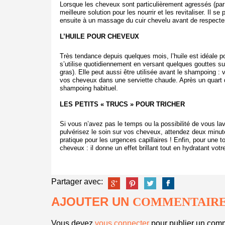
Lorsque les cheveux sont particulièrement agressés (par le
meilleure solution pour les nourrir et les revitaliser. Il
ensuite à un massage du cuir chevelu avant de respecter 
L’HUILE POUR CHEVEUX
Très tendance depuis quelques mois, l’huile est idéale po
s’utilise quotidiennement en versant quelques gouttes su
gras).
Elle peut aussi être utilisée avant le shampoing :
vos cheveux dans une serviette chaude. Après un quart 
shampoing habituel.
LES PETITS « TRUCS » POUR TRICHER
Si vous n’avez pas le temps ou la possibilité de vous la
pulvérisez le soin sur vos cheveux, attendez deux minut
pratique pour les urgences capillaires !
Enfin, pour une t
cheveux : il donne un effet brillant tout en hydratant votr
Partager avec:
AJOUTER UN
COMMENTAIR
Vous devez
vous connecter
pour publier un comm