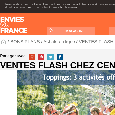
Magazine du bien vivre en France, Envies de France propose une sélection raffinée de destinations 
de la France insolite avec en intervalles des conseils et bons-plans !
MAGAZINE
/
BONS PLANS
/
Achats en ligne
/ VENTES FLASH
Partager avec:
VENTES FLASH CHEZ CE