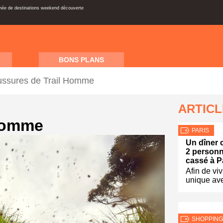
inée de destinations weekend découverte
BONS PLANS
ssures de Trail Homme
ARTIC
 Homme
PARIS
Un dîner 
2 personn
cassé à P
Afin de vi
unique ave
SHOPPING