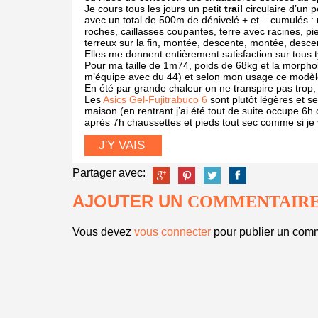
Je cours tous les jours un petit
trail
circulaire d’un 
avec un total de 500m de dénivelé + et – cumulés : 
roches, caillasses coupantes, terre avec racines, pi
terreux sur la fin, montée, descente, montée, descen
Elles me donnent entièrement satisfaction sur tous t
Pour ma taille de 1m74, poids de 68kg et la morpho
m’équipe avec du 44) et selon mon usage ce modèle
En été par grande chaleur on ne transpire pas tro
Les
Asics Gel-Fujitrabuco 6
sont plutôt légères et s
maison (en rentrant j’ai été tout de suite occupe 6h 
après 7h chaussettes et pieds tout sec comme si je ve
J'Y VAIS
Partager avec:
AJOUTER UN
COMMENTAIR
Vous devez
vous connecter
pour publier un comm