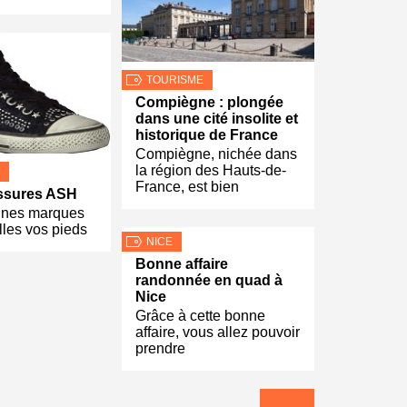
TOURISME
Compiègne : plongée
dans une cité insolite et
historique de France
Compiègne, nichée dans
la région des Hauts-de-
France, est bien
ssures ASH
taines marques
lles vos pieds
NICE
Bonne affaire
randonnée en quad à
Nice
Grâce à cette bonne
affaire, vous allez pouvoir
prendre