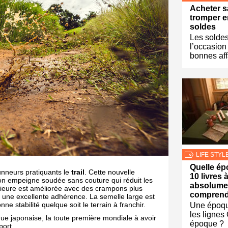
Acheter s
tromper e
soldes
Les soldes
l’occasion
bonnes aff
LIFE STYL
Quelle ép
unneurs pratiquants le
trail
. Cette nouvelle
10 livres à
son empeigne soudée sans couture qui réduit les
absolumen
térieure est améliorée avec des crampons plus
comprend
t une excellente adhérence. La semelle large est
e stabilité quelque soit le terrain à franchir.
Une époque
les lignes
que japonaise, la toute première mondiale à avoir
époque ?
port.