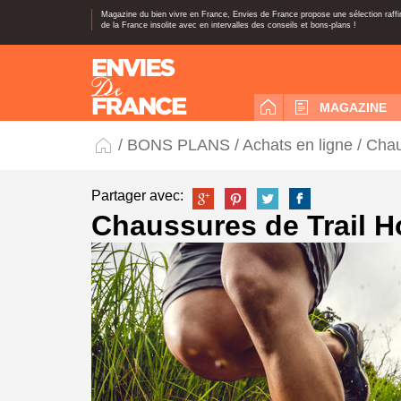
Magazine du bien vivre en France, Envies de France propose une sélection raff
de la France insolite avec en intervalles des conseils et bons-plans !
MAGAZINE
/
BONS PLANS
/
Achats en ligne
/ Chau
Partager avec:
Chaussures de Trail