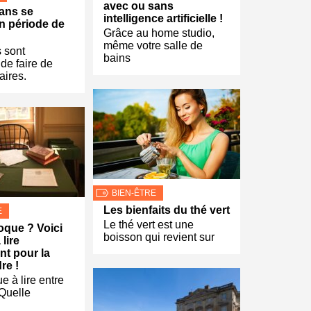
avec ou sans
ans se
intelligence artificielle !
n période de
Grâce au home studio,
même votre salle de
 sont
bains
 de faire de
aires.
BIEN-ÊTRE
Les bienfaits du thé vert
E
Le thé vert est une
oque ? Voici
boisson qui revient sur
 lire
t pour la
re !
 à lire entre
 Quelle