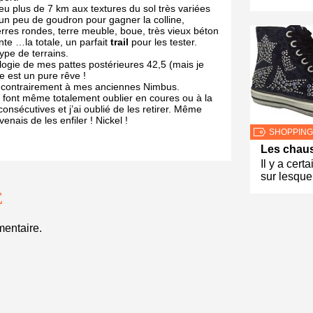
peu plus de 7 km aux textures du sol très variées
un peu de goudron pour gagner la colline,
erres rondes, terre meuble, boue, très vieux béton
te …la totale, un parfait
trail
pour les tester.
ype de terrains.
logie de mes pattes postérieures 42,5 (mais je
 est un pure rêve !
p, contrairement à mes anciennes Nimbus.
e font même totalement oublier en coures ou à la
consécutives et j’ai oublié de les retirer. Même
nais de les enfiler ! Nickel !
SHOPPING
Les chau
Il y a cer
sur lesque
E
entaire.