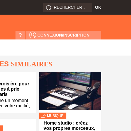
?
CONNEXION/INSCRIPTION
LES
SIMILAIRES
croisière pour
es à prix
aris
vre un moment
c votre moitié,
MUSIQUE
Home studio : créez
vos propres morceaux,