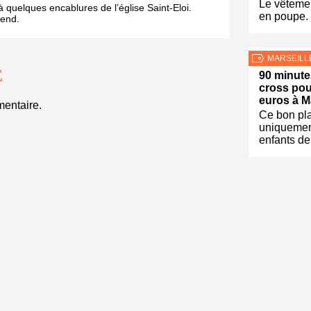
Le vêtemen
à quelques encablures de l’église Saint-Eloi.
en poupe.
tend.
MARSEILL
E
90 minute
cross pou
euros à M
entaire.
Ce bon pla
uniquemen
enfants de