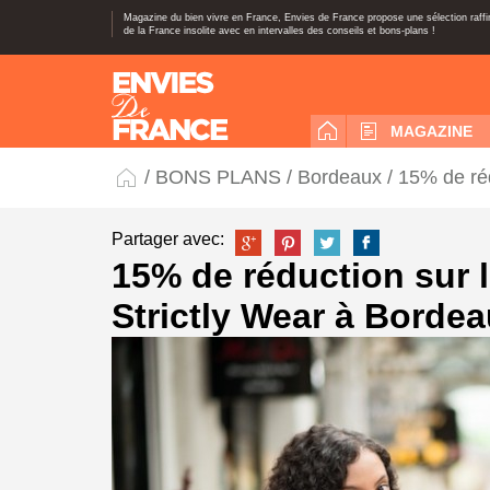
Magazine du bien vivre en France, Envies de France propose une sélection raff
de la France insolite avec en intervalles des conseils et bons-plans !
MAGAZINE
/
BONS PLANS
/
Bordeaux
/ 15% de ré
Partager avec:
15% de réduction sur 
Strictly Wear à Borde