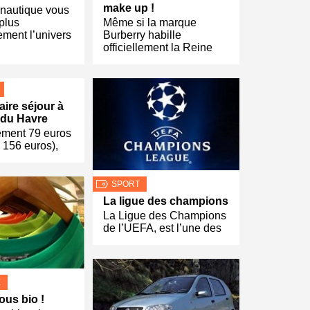
make up !
nautique vous
 plus
Même si la marque
rement l’univers
Burberry habille
officiellement la Reine
aire séjour à
 du Havre
ement 79 euros
e 156 euros),
SPORT
La ligue des champions
La Ligue des Champions
de l’UEFA, est l’une des
E
ous bio !