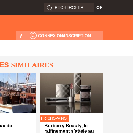
?
CONNEXION/INSCRIPTION
x
LES
SIMILAIRES
SHOPPING
ux de
Burberry Beauty, le
raffinement s’attèle au