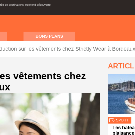
inée de destinations weekend découverte
BONS PLANS
duction sur les vêtements chez Strictly Wear à Bordeau
ARTIC
les vêtements chez
aux
SPORT
Les batea
plaisance