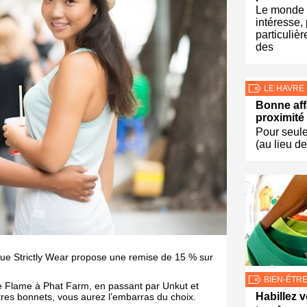
Le monde 
intéresse,
particuliè
des
LE HAVRE
Bonne aff
proximité
Pour seul
(au lieu d
que Strictly Wear propose une remise de 15 % sur
BIEN-ÊTR
e Flame à Phat Farm, en passant par Unkut et
Habillez v
tres bonnets, vous aurez l’embarras du choix.