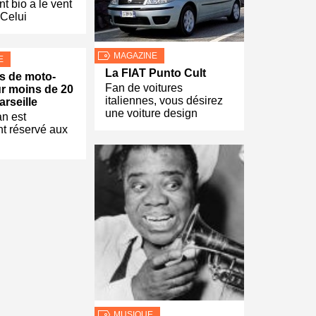
t bio a le vent
 Celui
MAGAZINE
E
La FIAT Punto Cult
s de moto-
Fan de voitures
r moins de 20
italiennes, vous désirez
arseille
une voiture design
n est
t réservé aux
MUSIQUE