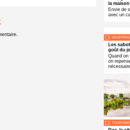
la maison
Envie de so
avec un c
E
entaire.
SHOPPING
Les sabot
goût du j
Quand on 
on repens
nécessair
TOURISME
Dax, la c