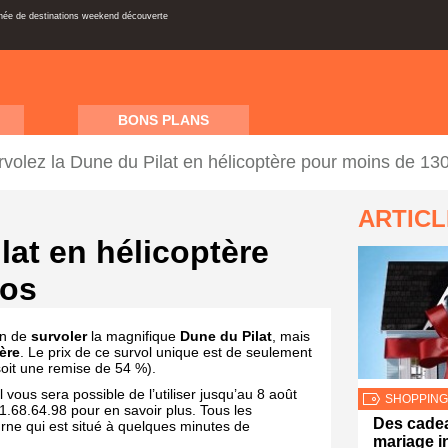
inée de destinations weekend découverte
BONS PLANS
rvolez la Dune du Pilat en hélicoptère pour moins de 13
ARTIC
lat en hélicoptère
ros
on de
survoler
la magnifique
Dune du Pilat
, mais
ère
. Le prix de ce survol unique est de seulement
oit une remise de 54 %).
 vous sera possible de l’utiliser jusqu’au 8 août
SHOPPING
1.68.64.98 pour en savoir plus. Tous les
Des cade
rne qui est situé à quelques minutes de
mariage i