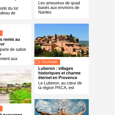
Les amoureux de quad
basés aux environs de
rtir du lot
Nantes
adeau de
s remis au
our
parle de sabot
e
ement aux
TOURISME
Luberon : villages
historiques et charme
éternel en Provence
Le Luberon, au cœur de
la région PACA, est
ité gasconne