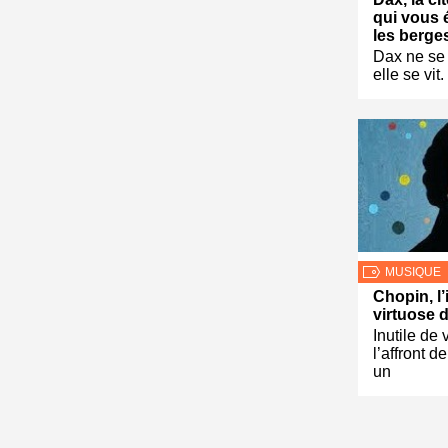
qui vous 
les berge
Dax ne se 
elle se vit
MUSIQUE
Chopin, l’
virtuose 
Inutile de 
l’affront 
un