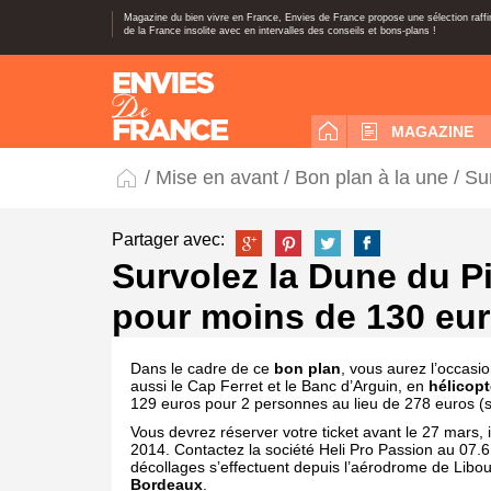
Magazine du bien vivre en France, Envies de France propose une sélection raff
de la France insolite avec en intervalles des conseils et bons-plans !
MAGAZINE
/
Mise en avant
/
Bon plan à la une
/ Su
Partager avec:
Survolez la Dune du Pi
pour moins de 130 eu
Dans le cadre de ce
bon plan
, vous aurez l’occasi
aussi le Cap Ferret et le Banc d’Arguin, en
hélicopt
129 euros pour 2 personnes au lieu de 278 euros (s
Vous devrez réserver votre ticket avant le 27 mars, il
2014. Contactez la société Heli Pro Passion au 07.6
décollages s’effectuent depuis l’aérodrome de Libou
Bordeaux
.