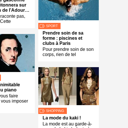
étonnera sur
s de l’Adour…
raconte pas,
. Cette
SPORT
Prendre soin de sa
forme : piscines et
clubs à Paris
Pour prendre soin de son
corps, rien de tel
inimitable
du piano
vous faire
de vous imposer
SHOPPING
La mode du kaki !
La mode est au garde-à-