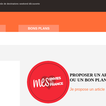
inée de destinations weekend découverte
BONS PLANS
PROPOSER UN A
OU UN BON PLAN
Je propose un article 