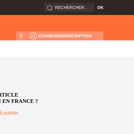
?
CONNEXION/INSCRIPTION
RTICLE
 EN FRANCE ?
à publier