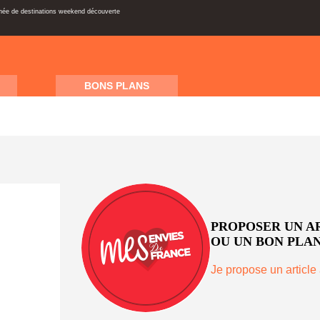
inée de destinations weekend découverte
BONS PLANS
PROPOSER UN A
OU UN BON PLAN
Je propose un article 