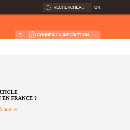
?
CONNEXION/INSCRIPTION
RTICLE
 EN FRANCE ?
à publier