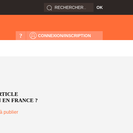
?
CONNEXION/INSCRIPTION
RTICLE
 EN FRANCE ?
à publier