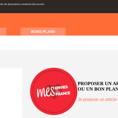
inée de destinations weekend découverte
BONS PLANS
PROPOSER UN A
OU UN BON PLAN
Je propose un article 