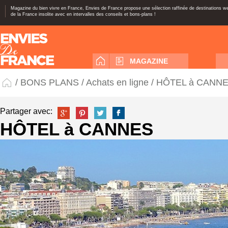
Magazine du bien vivre en France, Envies de France propose une sélection raffinée de destinations 
de la France insolite avec en intervalles des conseils et bons-plans !
MAGAZINE
/
BONS PLANS
/
Achats en ligne
/ HÔTEL à CANN
Partager avec:
HÔTEL à CANNES