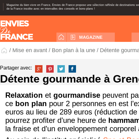
Magazine du bien vivre en France, Envies de France propose une sélection raffinée de destinations 
de la France insolite avec en intervalles des conseils et bons-plans !
MAGAZINE
/
Mise en avant
/
Bon plan à la une
/ Détente gourm
Partager avec:
Détente gourmande à Gren
Relaxation
et
gourmandise
peuvent parf
ce
bon plan
pour 2 personnes en est l’
euros au lieu de 289 euros (réduction de
pourrez profiter d’une heure de
hamma
la fraise et d’un enveloppement corporel