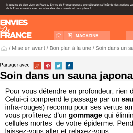
Magazine du bien vivre en France, Envies de France propose une sélection raffinée de destinations 
de la France insolite avec en intervalles des conseils et bons-plans !
MAGAZINE
/
Mise en avant
/
Bon plan à la une
/ Soin dans un s
Partager avec:
Soin dans un sauna japona
Pour vous détendre en profondeur, rien 
Celui-ci comprend le passage par un
sau
infra-rouges) reconnu pour ses vertus am
vous profiterez d’un
gommage
qui élimin
cellules mortes de votre épiderme. Pend
laissez-vous aller et relaxez-vous.