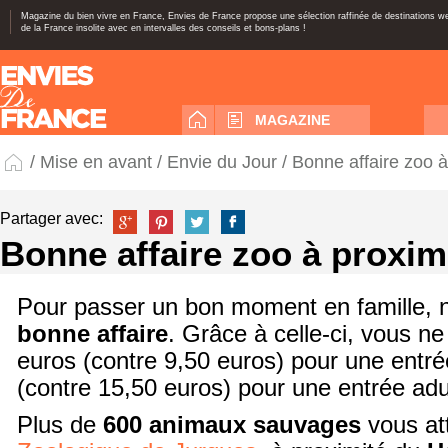
Magazine du bien vivre en France, Envies de France propose une sélection raffinée de destinations 
de la France insolite avec en intervalles des conseils et bons-plans !
MAGAZINE
/
Mise en avant
/
Envie du Jour
/ Bonne affaire zoo 
Partager avec:
Bonne affaire zoo à proxim
Pour passer un bon moment en famille, n
bonne affaire
. Grâce à celle-ci, vous n
euros (contre 9,50 euros) pour une entré
(contre 15,50 euros) pour une entrée adu
Plus de
600 animaux sauvages
vous at