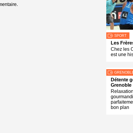
entaire.
SPORT
Les Frère
Chez les C
est une hi
GRENOBL
Détente 
Grenoble
Relaxation
gourmandi
parfaitemen
bon plan