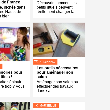
e de France
Découvrir comment les
, nichée dans
petits rituels peuvent
des Hauts-de-
réellement changer la
t bien
SHOPPING
Les outils nécessaires
soires pour
pour aménager son
 têtes !
salon
itez éblouir
Aménager son salon ou
ire trop ? Vous
effectuer des travaux
dans sa
MARSEILLE