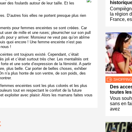
historiqu
uer des foulards autour de leur taille. Et les
Compiègne
la région 
es. D’autres fois elles ne portent presque plus rien
France, es
ements pour femmes enceintes se sont créées. Car
aut user de mille et une ruses; pleurnicher sur son pull
eufs pour y arriver. Monsieur ne veut pas qu’on abîme
 puis quoi encore ! Une femme enceinte n’est pas
 nous !
eintes ont toujours existé. Cependant, c’était
 joli et c’était surtout très cher. Les mentalités ont
orte et une sorte d’expression de la féminité. A partir
e, plus belle. Car porter de belles choses, exhiber
On n’a plus honte de son ventre, de son poids, des
ontrer.
SHOPPING
 femmes enceintes sont les plus colorés et les plus
Des acces
leurs tout en respectant le confort de la future
toutes les
t exploiter avec plaisir. Alors les mamans faites vous
Vous souha
sans en fa
avez
E