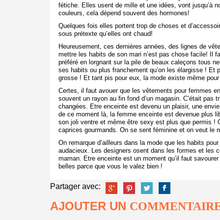
fétiche.
Elles usent de mille et une idées, vont jusqu’à no
couleurs, cela dépend souvent des hormones!
Quelques fois elles portent trop de choses et d’accessoir
sous prétexte qu’elles ont chaud!
Heureusement, ces dernières années, des lignes de vêt
mettre les habits de son mari n’est pas chose facile! Il f
préféré en lorgnant sur la pile de beaux caleçons tous n
ses habits ou plus franchement qu’on les élargisse ! Et
grosse ! Et tant pis pour eux, la mode existe même pour
Certes, il faut avouer que les vêtements pour femmes enc
souvent un rayon au fin fond d’un magasin. C’était pas très
changées. Etre enceinte est devenu un plaisir, une envie f
de ce moment là, la femme enceinte est devenue plus libr
son joli ventre et même être sexy est plus que permis ! 
caprices gourmands. On se sent féminine et on veut le m
On remarque d’ailleurs dans la mode que les habits pour
audacieux. Les designers osent dans les formes et les cou
maman. Etre enceinte est un moment qu’il faut savourer e
belles parce que vous le valez bien !
Partager avec:
AJOUTER UN
COMMENTAIR