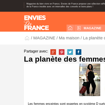
Magazine du bien vivre en France, Envies de France propose une sélection raff
de la France insolite avec en intervalles des conseils et bons-plans !
MAGAZINE
/
MAGAZINE
/
Ma maison
/ La planète
Partager avec:
La planète des femme
Les femmes enceintes sont expertes en système D surtout 