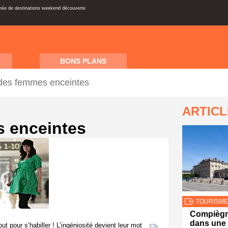
inée de destinations weekend découverte
BONS PLANS
 des femmes enceintes
ARTIC
s enceintes
TOURISME
Compiègn
dans une c
pour s’habiller ! L’ingéniosité devient leur mot