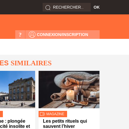
?
CONNEXION/INSCRIPTION
LES
SIMILAIRES
MAGAZINE
e : plongée
Les petits rituels qui
ité insolite et
sauvent l’hiver