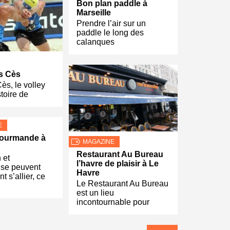
Bon plan paddle à
Marseille
Prendre l’air sur un
paddle le long des
calanques
s Cès
ès, le volley
stoire de
E
gourmande à
MAGAZINE
Restaurant Au Bureau
 et
l’havre de plaisir à Le
se peuvent
Havre
t s’allier, ce
Le Restaurant Au Bureau
est un lieu
incontournable pour