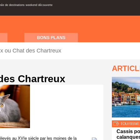
inée de destinations weekend découverte
BONS PLANS
ux ou Chat des Chartreux
ARTIC
des Chartreux
TOURISME
Cassis po
calanques
 élevés au XVI
e
siècle par les moines de la