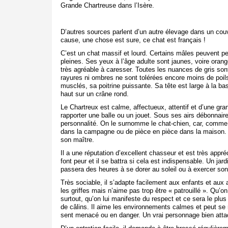
Grande Chartreuse dans l’Isère.
D’autres sources parlent d’un autre élevage dans un cou
cause, une chose est sure, ce chat est français !
C’est un chat massif et lourd. Certains mâles peuvent pes
pleines. Ses yeux à l’âge adulte sont jaunes, voire orang
très agréable à caresser. Toutes les nuances de gris sont
rayures ni ombres ne sont tolérées encore moins de poi
musclés, sa poitrine puissante. Sa tête est large à la b
haut sur un crâne rond.
Le Chartreux est calme, affectueux, attentif et d’une gran
rapporter une balle ou un jouet.
Sous ses airs débonnaires
personnalité.
On le surnomme le chat-chien, car, comme 
dans la campagne ou de pièce en pièce dans la maison. Un
son maître.
Il a une réputation d’excellent chasseur et est très appréc
font peur et il se battra si cela est indispensable.
Un jard
passera des heures à se dorer au soleil ou à exercer son 
Très sociable, il s’adapte facilement aux enfants et aux
les griffes mais n’aime pas trop être « patrouillé ».
Qu’on 
surtout, qu’on lui manifeste du respect et ce sera le pl
de câlins. Il aime les environnements calmes et peut se ré
sent menacé ou en danger. Un vrai personnage bien atta