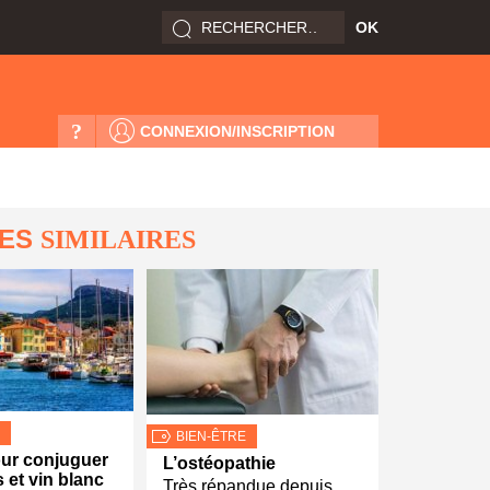
?
CONNEXION/INSCRIPTION
LES
SIMILAIRES
BIEN-ÊTRE
ur conjuguer
L’ostéopathie
 et vin blanc
Très répandue depuis