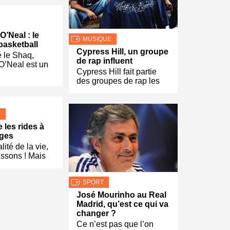
O’Neal : le
MUSIQUE
basketball
Cypress Hill, un groupe
le Shaq,
de rap influent
O’Neal est un
Cypress Hill fait partie
des groupes de rap les
E
 les rides à
âges
alité de la vie,
lissons ! Mais
SPORT
José Mourinho au Real
Madrid, qu’est ce qui va
changer ?
Ce n’est pas que l’on