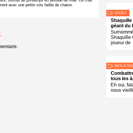
ement, surtout au printemps en période de mue.
Ce chat
ment avec une petite voix faible de chaton.
SPORT
Shaquille 
géant du 
Surnommé 
E
Shaquille 
joueur de
entaire.
BIEN-ÊTR
Combattre
tous les 
Eh oui, fat
nous vieil