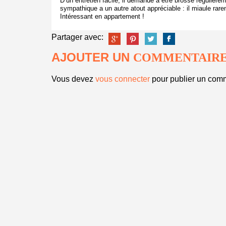
D’un entretien facile, il demande à être brossé régulièr
sympathique a un autre atout appréciable : il miaule rare
Intéressant en appartement !
Partager avec:
AJOUTER UN
COMMENTAIR
Vous devez
vous connecter
pour publier un comm