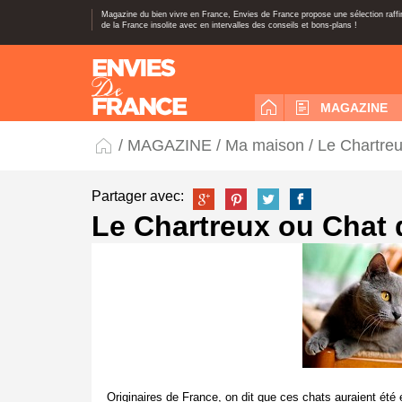
Magazine du bien vivre en France, Envies de France propose une sélection raff
de la France insolite avec en intervalles des conseils et bons-plans !
MAGAZINE
/
MAGAZINE
/
Ma maison
/ Le Chartre
Partager avec:
Le Chartreux ou Chat 
Originaires de France, on dit que ces chats auraient été