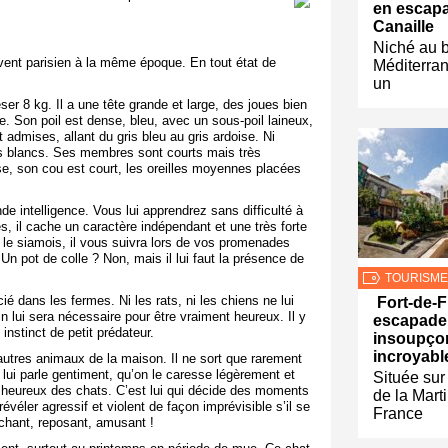
en escapa
Canaille
Niché au b
vent parisien à la même époque. En tout état de
Méditerran
un
er 8 kg. Il a une tête grande et large, des joues bien
e. Son poil est dense, bleu, avec un sous-poil laineux,
 admises, allant du gris bleu au gris ardoise. Ni
ls blancs. Ses membres sont courts mais très
ase, son cou est court, les oreilles moyennes placées
de intelligence. Vous lui apprendrez sans difficulté à
, il cache un caractère indépendant et une très forte
le siamois, il vous suivra lors de vos promenades
 pot de colle ? Non, mais il lui faut la présence de
TOURISME
ié dans les fermes. Ni les rats, ni les chiens ne lui
Fort-de-F
in lui sera nécessaire pour être vraiment heureux. Il y
escapade
instinct de petit prédateur.
insoupço
incroyable
 autres animaux de la maison. Il ne sort que rarement
lui parle gentiment, qu’on le caresse légèrement et
Située sur
us heureux des chats. C’est lui qui décide des moments
de la Mart
véler agressif et violent de façon imprévisible s’il se
France
chant, reposant, amusant !