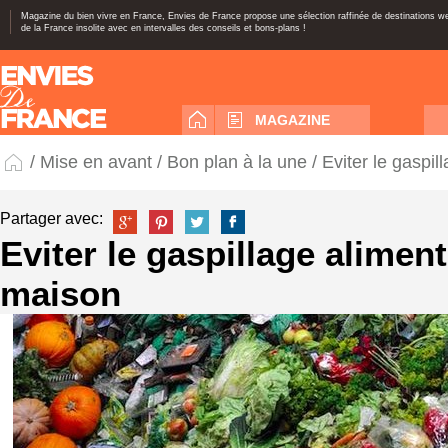
Magazine du bien vivre en France, Envies de France propose une sélection raffinée de destinations 
de la France insolite avec en intervalles des conseils et bons-plans !
MAGAZINE
/
Mise en avant
/
Bon plan à la une
/ Eviter le gaspil
Partager avec:
Eviter le gaspillage aliment
maison