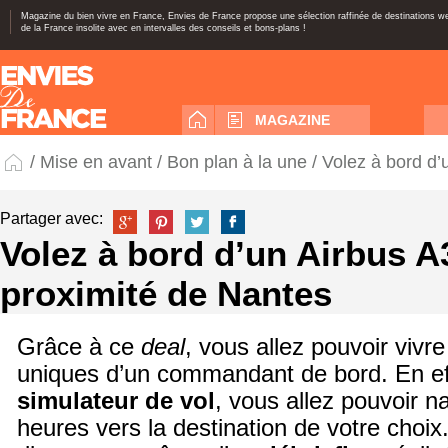
Magazine du bien vivre en France, Envies de France propose une sélection raffinée de destinations 
de la France insolite avec en intervalles des conseils et bons-plans !
MAGAZINE
/
Mise en avant
/
Bon plan à la une
/ Volez à bord d’
Partager avec:
Volez à bord d’un Airbus A
proximité de Nantes
Grâce à ce
deal
, vous allez pouvoir vivr
uniques d’un commandant de bord. En ef
simulateur de vol
, vous allez pouvoir n
heures vers la destination de votre choix.