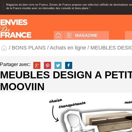
Magazine du bien vivre en France, Envies de France propose une sélection raffinée de destinations 
de la France insolite avec en intervalles des conseils et bons-plans !
MAGAZINE
/
BONS PLANS
/
Achats en ligne
/ MEUBLES DESIG
Partager avec:
MEUBLES DESIGN A PETIT
MOOVIIN