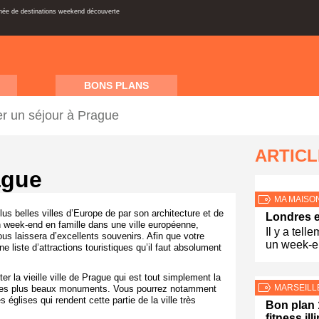
inée de destinations weekend découverte
BONS PLANS
r un séjour à Prague
ARTIC
ague
MA MAISO
us belles villes d’Europe de par son architecture et de
Londres en
n week-end en famille dans une ville européenne,
Il y a tell
s laissera d’excellents souvenirs. Afin que votre
un week-
e liste d’attractions touristiques qu’il faut absolument
iter la vieille ville de Prague qui est tout simplement la
MARSEILL
nsi les plus beaux monuments. Vous pourrez notamment
s églises qui rendent cette partie de la ville très
Bon plan 
fitness ill