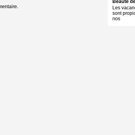
Beauté de
entaire.
Les vacanc
sont propi
nos