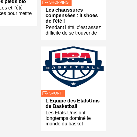
s pieds bio
SHOPPING
es et l’été
Les chaussures
ces pour mettre
compensées : it shoes
de l’été !
Pendant l’été, c’est assez
difficile de se trouver de
SPORT
L’Equipe des EtatsUnis
de Basketball
Les Etats-Unis ont
longtemps dominé le
monde du basket