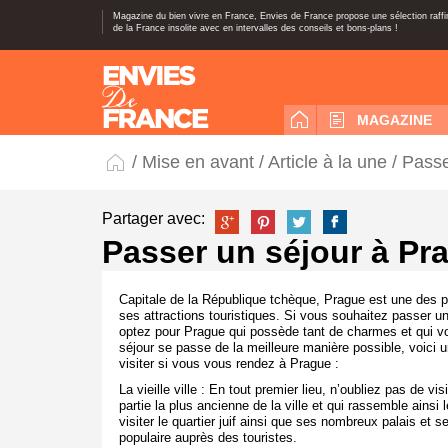
Magazine du bien vivre en France, Envies de France propose une sélection raff
de la France insolite avec en intervalles des conseils et bons-plans !
MAGAZINE
/
Mise en avant
/
Article à la une
/ Passe
Partager avec:
Passer un séjour à Pr
Capitale de la République tchèque, Prague est une des pl
ses attractions touristiques. Si vous souhaitez passer u
optez pour Prague qui possède tant de charmes et qui vou
séjour se passe de la meilleure manière possible, voici un
visiter si vous vous rendez à Prague :
La vieille ville : En tout premier lieu, n’oubliez pas de vis
partie la plus ancienne de la ville et qui rassemble ai
visiter le quartier juif ainsi que ses nombreux palais et se
populaire auprès des touristes.