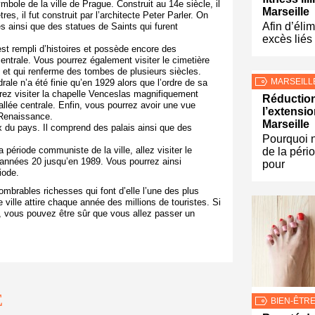
ymbole de la ville de Prague. Construit au 14
e
siècle, il
Marseille
es, il fut construit par l’architecte Peter Parler. On
Afin d’élim
s ainsi que des statues de Saints qui furent
excès liés
uif est rempli d’histoires et possède encore des
trale. Vous pourrez également visiter le cimetière
e et qui renferme des tombes de plusieurs siècles.
MARSEILL
rale n’a été finie qu’en 1929 alors que l’ordre de sa
rrez visiter la chapelle Venceslas magnifiquement
Réduction
allée centrale. Enfin, vous pourrez avoir une vue
l’extensio
 Renaissance.
Marseille
 du pays. Il comprend des palais ainsi que des
Pourquoi n
ériode communiste de la ville, allez visiter le
de la péri
années 20 jusqu’en 1989. Vous pourrez ainsi
pour
iode.
brables richesses qui font d’elle l’une des plus
 ville attire chaque année des millions de touristes. Si
, vous pouvez être sûr que vous allez passer un
E
BIEN-ÊTR