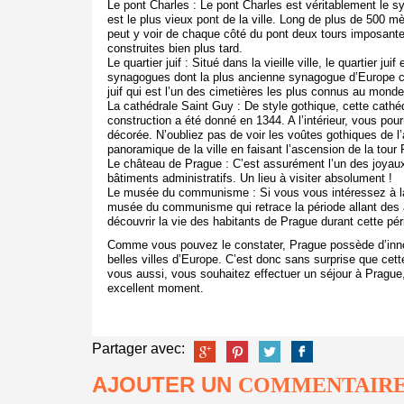
Le pont Charles : Le pont Charles est véritablement le s
est le plus vieux pont de la ville. Long de plus de 500 mètr
peut y voir de chaque côté du pont deux tours imposante
construites bien plus tard.
Le quartier juif : Situé dans la vieille ville, le quartier j
synagogues dont la plus ancienne synagogue d’Europe cen
juif qui est l’un des cimetières les plus connus au mond
La cathédrale Saint Guy : De style gothique, cette cathéd
construction a été donné en 1344. A l’intérieur, vous pou
décorée. N’oubliez pas de voir les voûtes gothiques de l’
panoramique de la ville en faisant l’ascension de la tour
Le château de Prague : C’est assurément l’un des joyaux
bâtiments administratifs. Un lieu à visiter absolument !
Le musée du communisme : Si vous vous intéressez à la p
musée du communisme qui retrace la période allant des 
découvrir la vie des habitants de Prague durant cette pér
Comme vous pouvez le constater, Prague possède d’innom
belles villes d’Europe. C’est donc sans surprise que cette
vous aussi, vous souhaitez effectuer un séjour à Prague
excellent moment.
Partager avec:
AJOUTER UN
COMMENTAIR