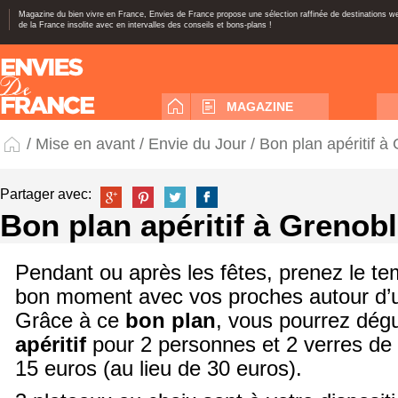
Magazine du bien vivre en France, Envies de France propose une sélection raffinée de destinations 
de la France insolite avec en intervalles des conseils et bons-plans !
MAGAZINE
/
Mise en avant
/
Envie du Jour
/ Bon plan apéritif à
Partager avec:
Bon plan apéritif à Grenob
Pendant ou après les fêtes, prenez le t
bon moment avec vos proches autour d’un 
Grâce à ce
bon plan
, vous pourrez dég
apéritif
pour 2 personnes et 2 verres de
15 euros (au lieu de 30 euros).