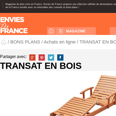
Magazine du bien vivre en France, Envies de France propose une sélection raffinée de destinations 
de la France insolite avec en intervalles des conseils et bons-plans !
MAGAZINE
/
BONS PLANS
/
Achats en ligne
/ TRANSAT EN BO
Partager avec:
TRANSAT EN BOIS