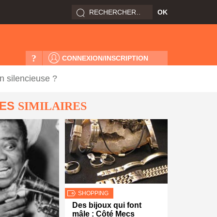
?
CONNEXION/INSCRIPTION
n silencieuse ?
LES
SIMILAIRES
SHOPPING
Des bijoux qui font
mâle : Côté Mecs