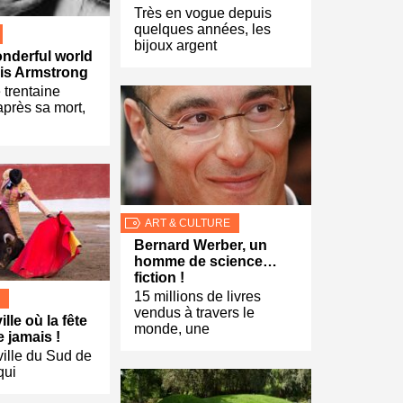
Très en vogue depuis
quelques années, les
bijoux argent
nderful world
uis Armstrong
 trentaine
près sa mort,
ART & CULTURE
Bernard Werber, un
homme de science…
fiction !
15 millions de livres
vendus à travers le
ille où la fête
monde, une
e jamais !
ville du Sud de
qui