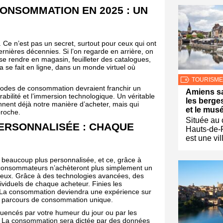
ONSOMMATION EN 2025 : UN
Ce n’est pas un secret, surtout pour ceux qui ont
rnières décennies. Si l’on regarde en arrière, on
t se rendre en magasin, feuilleter des catalogues,
la se fait en ligne, dans un monde virtuel où
TOURISME
 modes de consommation devraient franchir un
Amiens sa
rabilité et l’immersion technologique. Un véritable
les berge
nnent déjà notre manière d’acheter, mais qui
et le mus
proche.
Située au
ERSONNALISÉE : CHAQUE
Hauts-de-
est une vil
 beaucoup plus personnalisée, et ce, grâce à
 les consommateurs n’achèteront plus simplement un
 eux. Grâce à des technologies avancées, des
ividuels de chaque acheteur. Finies les
. La consommation deviendra une expérience sur
n parcours de consommation unique.
fluencés par votre humeur du jour ou par les
. La consommation sera dictée par des données