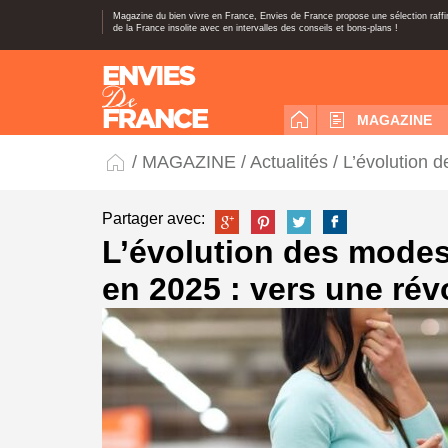
Magazine du bien vivre en France, Envies de France propose une sélection raff
de la France insolite avec en intervalles des conseils et bons-plans !
MAGAZINE
/
MAGAZINE
/
Actualités
/ L’évolution 
Partager avec:
L’évolution des mode
en 2025 : vers une rév