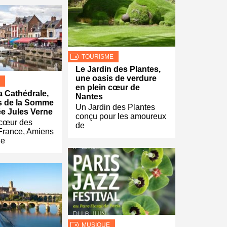
TOURISME
Le Jardin des Plantes,
une oasis de verdure
en plein cœur de
 Cathédrale,
Nantes
s de la Somme
Un Jardin des Plantes
ée Jules Verne
conçu pour les amoureux
 cœur des
de
France, Amiens
le
MUSIQUE