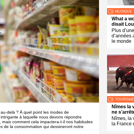
MUSIQUE
What a wo
disait Lo
Plus d’une
d’années a
le monde
TOURISME
Nîmes la v
ne s’arrêt
au-delà ? À quel point les modes de
 intrigante à laquelle nous devons répondre
Nîmes, la 
e, mais comment cela impactera-t-il nos habitudes
la France 
ces de la consommation qui dessineront notre