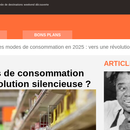
inée de destinations weekend découverte
BONS PLANS
des modes de consommation en 2025 : vers une révolutio
ARTIC
s de consommation
olution silencieuse ?