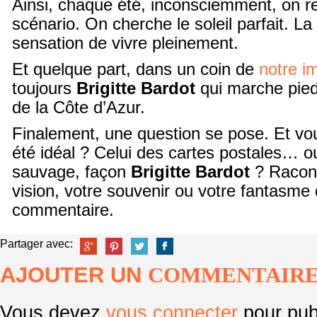
Ainsi, chaque été, inconsciemment, on r
scénario. On cherche le soleil parfait. La
sensation de vivre pleinement.
Et quelque part, dans un coin de
notre i
toujours
Brigitte Bardot
qui marche pied
de la Côte d’Azur.
Finalement, une question se pose. Et vou
été idéal ? Celui des cartes postales… o
sauvage, façon
Brigitte Bardot
? Racont
vision, votre souvenir ou votre fantasme 
commentaire.
Partager avec:
AJOUTER UN
COMMENTAIR
Vous devez
vous connecter
pour pub