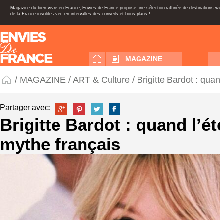
Magazine du bien vivre en France, Envies de France propose une sélection raffinée de destinations 
de la France insolite avec en intervalles des conseils et bons-plans !
MAGAZINE
/
MAGAZINE
/
ART & Culture
/ Brigitte Bardot : qua
Partager avec:
Brigitte Bardot : quand l’é
mythe français