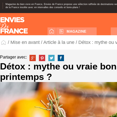
Magazine du bien vivre en France, Envies de France propose une sélection raffinée de destinations 
de la France insolite avec en intervalles des conseils et bons-plans !
MAGAZINE
/
Mise en avant
/
Article à la une
/ Détox : mythe ou 
Partager avec:
Détox : mythe ou vraie bon
printemps ?