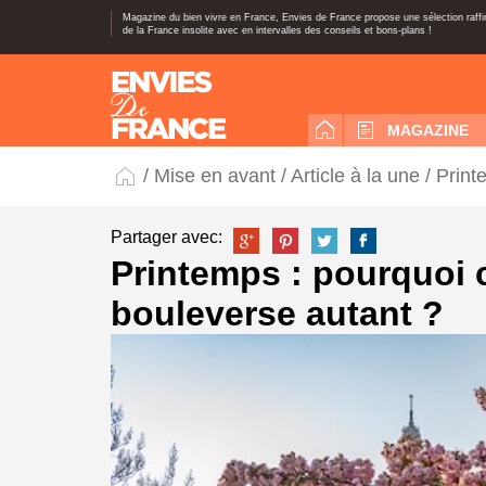
Magazine du bien vivre en France, Envies de France propose une sélection raff
de la France insolite avec en intervalles des conseils et bons-plans !
MAGAZINE
/
Mise en avant
/
Article à la une
/ Print
Partager avec:
Printemps : pourquoi
bouleverse autant ?