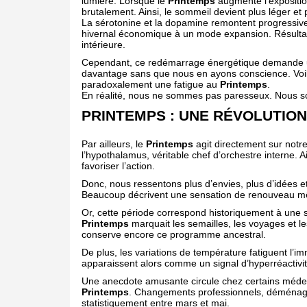
lumière. Lorsque le
Printemps
augmente l’expositio
brutalement. Ainsi, le sommeil devient plus léger et p
La sérotonine et la dopamine remontent progressi
hivernal économique à un mode expansion. Résultat 
intérieure.
Cependant, ce redémarrage énergétique demande un e
davantage sans que nous en ayons conscience. Voi
paradoxalement une fatigue au
Printemps
.
En réalité, nous ne sommes pas paresseux. Nous s
PRINTEMPS : UNE RÉVOLUTIO
Par ailleurs, le
Printemps
agit directement sur notr
l’hypothalamus, véritable chef d’orchestre interne. 
favoriser l’action.
Donc, nous ressentons plus d’envies, plus d’idées et 
Beaucoup décrivent une sensation de renouveau mêl
Or, cette période correspond historiquement à une 
Printemps
marquait les semailles, les voyages et l
conserve encore ce programme ancestral.
De plus, les variations de température fatiguent l’i
apparaissent alors comme un signal d’hyperréactiv
Une anecdote amusante circule chez certains médec
Printemps
. Changements professionnels, déménage
statistiquement entre mars et mai.