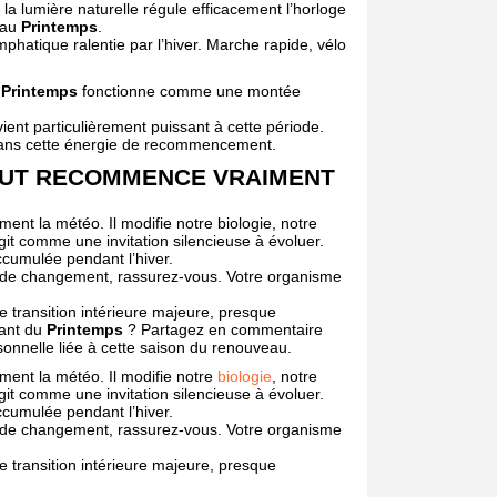
 la lumière naturelle régule efficacement l’horloge
e au
Printemps
.
phatique ralentie par l’hiver. Marche rapide, vélo
e
Printemps
fonctionne comme une montée
vient particulièrement puissant à cette période.
dans cette énergie de recommencement.
TOUT RECOMMENCE VRAIMENT
nt la météo. Il modifie notre biologie, notre
agit comme une invitation silencieuse à évoluer.
ccumulée pendant l’hiver.
ie de changement, rassurez-vous. Votre organisme
e transition intérieure majeure, presque
nant du
Printemps
? Partagez en commentaire
sonnelle liée à cette saison du renouveau.
ent la météo. Il modifie notre
biologie
, notre
agit comme une invitation silencieuse à évoluer.
ccumulée pendant l’hiver.
ie de changement, rassurez-vous. Votre organisme
e transition intérieure majeure, presque