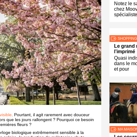
Notez le s
chez Moovi
spécialist
SHOPPING
Le grand 
l’imprimé
Quasi ind
dans le mo
et pour
isible
. Pourtant, il agit rarement avec douceur
rs que les jours rallongent ? Pourquoi ce besoin
remières fleurs ?
MA MAISO
loge biologique extrêmement sensible à la
Les cours