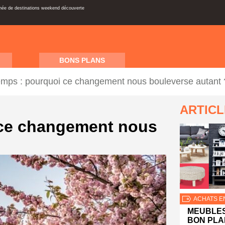
inée de destinations weekend découverte
BONS PLANS
emps : pourquoi ce changement nous bouleverse autant 
ARTIC
 ce changement nous
ACHATS E
MEUBLES
BON PLA