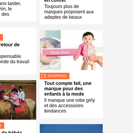
en coffret
ans tarder,
Toujours plus de
in, le
marques proposent aux
e des
adeptes de beaux
retour de
ispensable
nde du travail
SHOPPING
Tout compte fait, une
marque pour des
enfants à la mode
Il manque une robe girly
et des accessoires
tendances
N
 de bébés