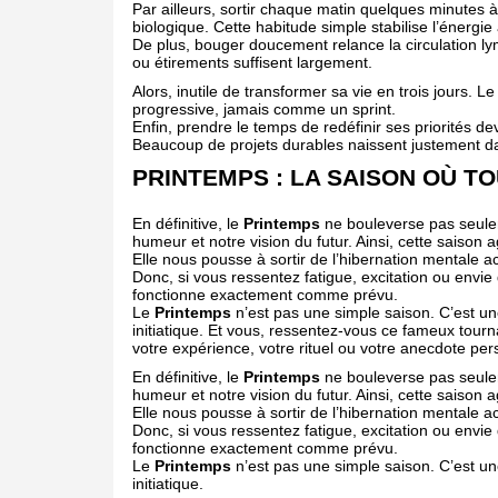
Par ailleurs, sortir chaque matin quelques minutes à
biologique. Cette habitude simple stabilise l’énergi
De plus, bouger doucement relance la circulation lym
ou étirements suffisent largement.
Alors, inutile de transformer sa vie en trois jours. L
progressive, jamais comme un sprint.
Enfin, prendre le temps de redéfinir ses priorités de
Beaucoup de projets durables naissent justement 
PRINTEMPS : LA SAISON OÙ 
En définitive, le
Printemps
ne bouleverse pas seuleme
humeur et notre vision du futur. Ainsi, cette saison 
Elle nous pousse à sortir de l’hibernation mentale a
Donc, si vous ressentez fatigue, excitation ou env
fonctionne exactement comme prévu.
Le
Printemps
n’est pas une simple saison. C’est un
initiatique. Et vous, ressentez-vous ce fameux tour
votre expérience, votre rituel ou votre anecdote per
En définitive, le
Printemps
ne bouleverse pas seulem
humeur et notre vision du futur. Ainsi, cette saison 
Elle nous pousse à sortir de l’hibernation mentale a
Donc, si vous ressentez fatigue, excitation ou env
fonctionne exactement comme prévu.
Le
Printemps
n’est pas une simple saison. C’est un
initiatique.