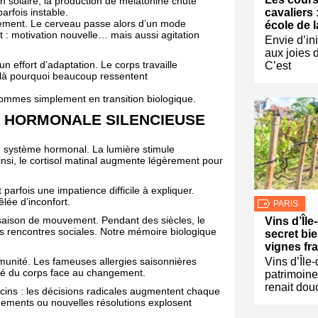
n solaire, la production de mélatonine chute
arfois instable.
cavaliers :
vement. Le cerveau passe alors d’un mode
école de l
: motivation nouvelle… mais aussi agitation
Envie d’ini
aux joies d
ffort d’adaptation. Le corps travaille
C’est
là pourquoi beaucoup ressentent
ommes simplement en transition biologique.
N HORMONALE SILENCIEUSE
e système hormonal. La lumière stimule
Ainsi, le cortisol matinal augmente légèrement pour
parfois une impatience difficile à expliquer.
ée d’inconfort.
PARIS
saison de mouvement. Pendant des siècles, le
Vins d’Île
es rencontres sociales. Notre mémoire biologique
secret bi
vignes fr
mmunité. Les fameuses allergies saisonnières
Vins d’Île
ité du corps face au changement.
patrimoine
renait dou
ins : les décisions radicales augmentent chaque
ments ou nouvelles résolutions explosent