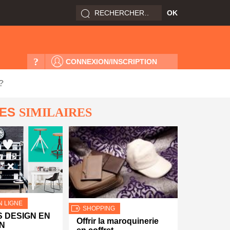
?
CONNEXION/INSCRIPTION
?
LES
SIMILAIRES
N LIGNE
SHOPPING
 DESIGN EN
Offrir la maroquinerie
N