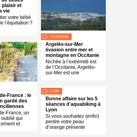
 plaisir et
a vie
tier votre bébé
e l’équitation ?
TOURISME
Argelès-sur-Mer
évasion entre mer et
montagne en Occitanie
Nichée à l’extrémité est
de l’Occitanie, Argelès-
sur-Mer est une
LYON
-de-France : le
Bonne affaire sur les 5
en gardé des
séances d’aquabiking à
anciliennes
Lyon
-de-France, un
Si vous souhaitez (enfin)
 oublié qui
perdre votre peau
cement et
d’orange présente