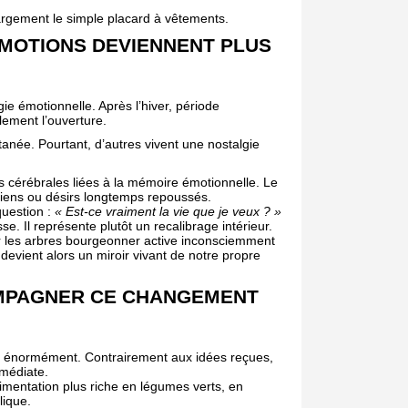
rgement le simple placard à vêtements.
ÉMOTIONS DEVIENNENT PLUS
e émotionnelle. Après l’hiver, période
lement l’ouverture.
tanée. Pourtant, d’autres vivent une nostalgie
es cérébrales liées à la mémoire émotionnelle. Le
nciens ou désirs longtemps repoussés.
question :
« Est-ce vraiment la vie que je veux ? »
. Il représente plutôt un recalibrage intérieur.
r les arbres bourgeonner active inconsciemment
devient alors un miroir vivant de notre propre
MPAGNER CE CHANGEMENT
de énormément. Contrairement aux idées reçues,
médiate.
limentation plus riche en légumes verts, en
lique.