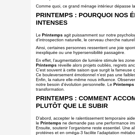
Comme quoi, ce grand ménage intérieur dépasse la
PRINTEMPS : POURQUOI NOS 
INTENSES
Le
Printemps
agit puissamment sur notre psychologi
d’introspection naturelle, le cerveau cherche naturel
Ainsi, certaines personnes ressentent une joie spon
inexpliquée ou une hypersensibilité passagère.
En effet, l’augmentation de lumière stimule les zon
Printemps
réveille alors projets oubliés, regrets a
C’est souvent à cette saison que surgit la fameuse 
Ce bouleversement émotionnel n’est pas une faiblesse
Enfin, la nature elle-même nous influence. Observe
notre besoin d’évolution personnelle. Le
Printemps
transformation.
PRINTEMPS : COMMENT ACCO
PLUTÔT QUE LE SUBIR
D’abord, accepter le ralentissement temporaire ai
le
Printemps
ne demande pas une performance im
Ensuite, soutenir l’organisme reste essentiel. Une a
protéines et en oméga-3 facilite l’adaptation métabo