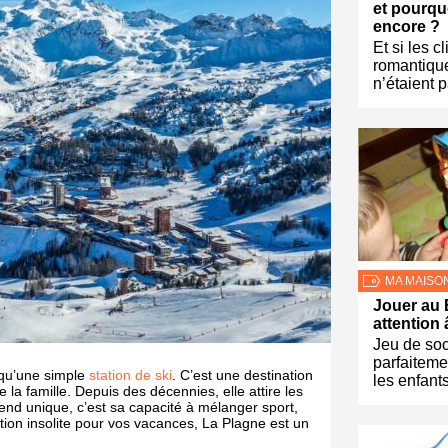
et pourquo
encore ?
Et si les c
romantiqu
n’étaient 
MA MAISO
Jouer au 
attention 
Jeu de soc
parfaiteme
 qu’une simple
station de ski
. C’est une destination
les enfants
te la famille. Depuis des décennies, elle attire les
end unique, c’est sa capacité à mélanger sport,
ation insolite pour vos vacances, La Plagne est un