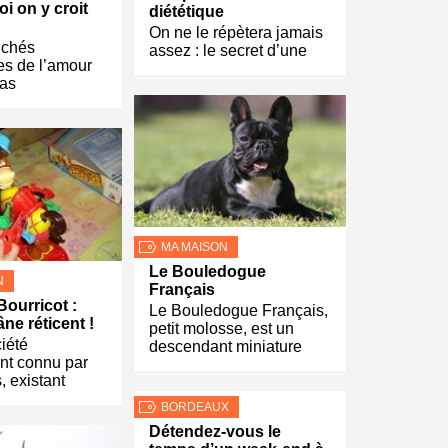
i on y croit
diététique
On ne le répètera jamais
lichés
assez : le secret d’une
es de l’amour
pas
MA MAISON
Le Bouledogue
N
Français
Bourricot :
Le Bouledogue Français,
âne réticent !
petit molosse, est un
iété
descendant miniature
nt connu par
, existant
BORDEAUX
Détendez-vous le