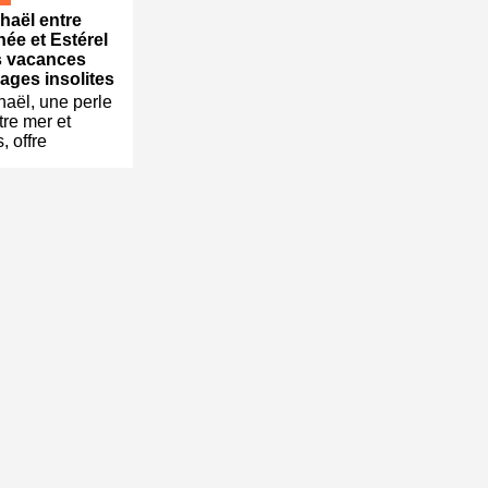
haël entre
née et Estérel
s vacances
ages insolites
aël, une perle
re mer et
 offre