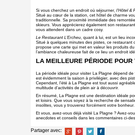
Si vous cherchez un endroit où séjourner,
l’Hôtel &
Situé au cœur de la station, cet hôtel de charme vo
traditionnelle. Sa proximité immédiate des remontée
skieurs. Vous apprécierez également son restauran
vous attendent dans un cadre cosy.
Le Restaurant L’Ercheu
, quant à lui, est un lieu in
Situé à quelques minutes des pistes, ce restaurant
propose une carte qui met en valeur les produits du 
l’ambiance chaleureuse fait de ce lieu un endroit id
LA MEILLEURE PÉRIODE POUR 
La période idéale pour visiter La Plagne dépend de v
est évidemment la saison à privilégier, avec des pi
Cependant, l’été à La Plagne est tout aussi agréab
multitude d’activités de plein air à découvrir.
En résumé, La Plagne est une destination idéale pour
et loisirs. Que vous soyez à la recherche de sensati
insolites, vous y trouverez forcément votre bonheur.
Et vous, avez-vous déjà visité La Plagne ? Avez-vo
anecdotes et conseils dans les commentaires ci-des
Partager avec: