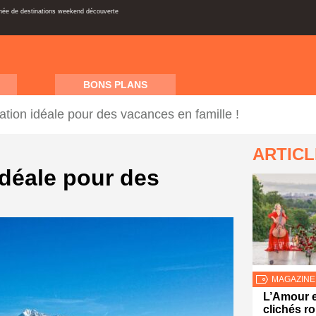
inée de destinations weekend découverte
BONS PLANS
tation idéale pour des vacances en famille !
ARTIC
 idéale pour des
MAGAZINE
L’Amour e
clichés 