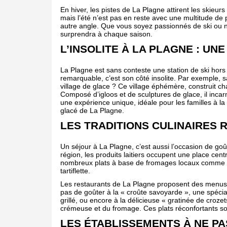
En hiver, les pistes de La Plagne attirent les skieu
mais l’été n’est pas en reste avec une multitude de
autre angle. Que vous soyez passionnés de ski ou n
surprendra à chaque saison.
L’INSOLITE À LA PLAGNE : U
La Plagne est sans conteste une station de ski hor
remarquable, c’est son côté insolite. Par exemple, 
village de glace ? Ce village éphémère, construit cha
Composé d’igloos et de sculptures de glace, il incarne
une expérience unique, idéale pour les familles à la
glacé de La Plagne.
LES TRADITIONS CULINAIRES 
Un séjour à La Plagne, c’est aussi l’occasion de go
région, les produits laitiers occupent une place cen
nombreux plats à base de fromages locaux comme la
tartiflette.
Les restaurants de La Plagne proposent des menus 
pas de goûter à la « croûte savoyarde », une spécial
grillé, ou encore à la délicieuse « gratinée de croz
crémeuse et du fromage. Ces plats réconfortants son
LES ÉTABLISSEMENTS À NE P