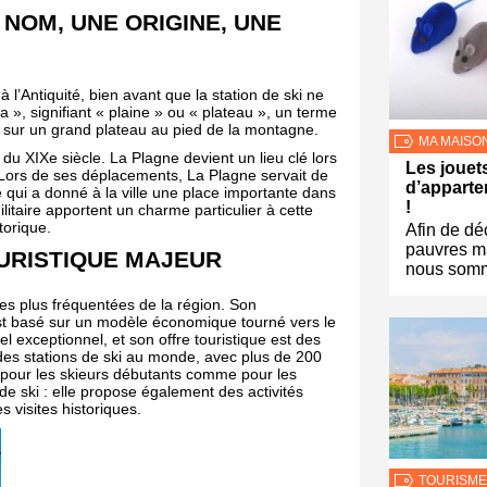
N NOM, UNE ORIGINE, UNE
 l’Antiquité, bien avant que la station de ski ne
a », signifiant « plaine » ou « plateau », un terme
 sur un grand plateau au pied de la montagne.
MA MAISO
du XIXe siècle. La Plagne devient un lieu clé lors
Les jouet
ors de ses déplacements, La Plagne servait de
d’appart
 qui a donné à la ville une place importante dans
!
ilitaire apportent un charme particulier à cette
torique.
Afin de dé
pauvres m
URISTIQUE MAJEUR
nous som
 les plus fréquentées de la région. Son
t basé sur un modèle économique tourné vers le
rel exceptionnel, et son offre touristique est des
ndes stations de ski au monde, avec plus de 200
s pour les skieurs débutants comme pour les
de ski : elle propose également des activités
 visites historiques.
TOURISME