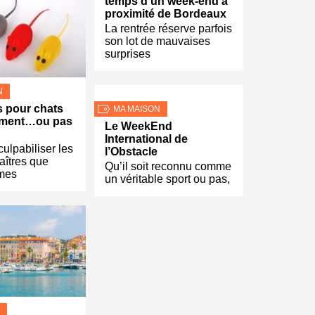
temps d’un week-end à
proximité de Bordeaux
La rentrée réserve parfois
son lot de mauvaises
surprises
N
s pour chats
MA MAISON
ement…ou pas
Le WeekEnd
International de
culpabiliser les
l’Obstacle
aîtres que
Qu’il soit reconnu comme
mes
un véritable sport ou pas,