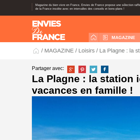
Magazine du bien vivre en France, Envies de France propose une sélection raff
de la France insolite avec en intervalles des conseils et bons-plans !
MAGAZINE
/
MAGAZINE
/
Loisirs
/ La Plagne : la s
Partager avec:
La Plagne : la station
vacances en famille !