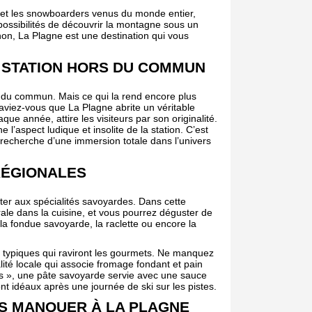
rs et les snowboarders venus du monde entier,
 possibilités de découvrir la montagne sous un
on, La Plagne est une destination qui vous
NE STATION HORS DU COMMUN
s du commun. Mais ce qui la rend encore plus
saviez-vous que La Plagne abrite un véritable
que année, attire les visiteurs par son originalité.
 l’aspect ludique et insolite de la station. C’est
 recherche d’une immersion totale dans l’univers
RÉGIONALES
ûter aux spécialités savoyardes. Dans cette
trale dans la cuisine, et vous pourrez déguster de
 fondue savoyarde, la raclette ou encore la
typiques qui raviront les gourmets. Ne manquez
ité locale qui associe fromage fondant et pain
ets », une pâte savoyarde servie avec une sauce
t idéaux après une journée de ski sur les pistes.
AS MANQUER À LA PLAGNE