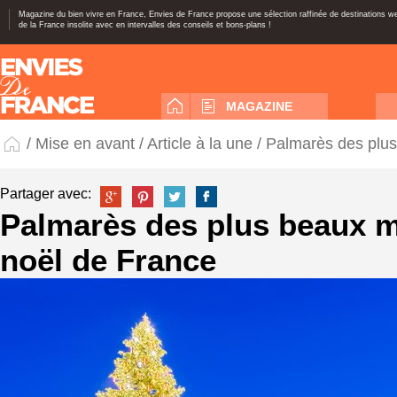
Magazine du bien vivre en France, Envies de France propose une sélection raffinée de destinations 
de la France insolite avec en intervalles des conseils et bons-plans !
MAGAZINE
/
Mise en avant
/
Article à la une
/ Palmarès des plu
Partager avec:
Palmarès des plus beaux 
noël de France