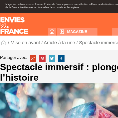
Magazine du bien vivre en France, Envies de France propose une sélection raffinée de destinations 
de la France insolite avec en intervalles des conseils et bons-plans !
MAGAZINE
/
Mise en avant
/
Article à la une
/ Spectacle immersif
Partager avec:
Spectacle immersif : plon
l’histoire