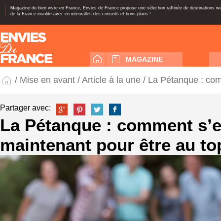
Magazine du bien vivre en France, Envies de France propose une sélection raffinée de destinations 
de la France insolite avec en intervalles des conseils et bons-plans !
MAGAZINE
/
Mise en avant
/
Article à la une
/ La Pétanque : com
Partager avec:
La Pétanque : comment s’e
maintenant pour être au top