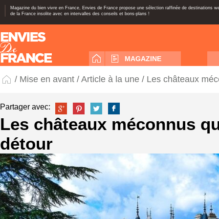
Magazine du bien vivre en France, Envies de France propose une sélection raffinée de destinations 
de la France insolite avec en intervalles des conseils et bons-plans !
MAGAZINE
/
Mise en avant
/
Article à la une
/ Les châteaux méco
Partager avec:
Les châteaux méconnus qui
détour