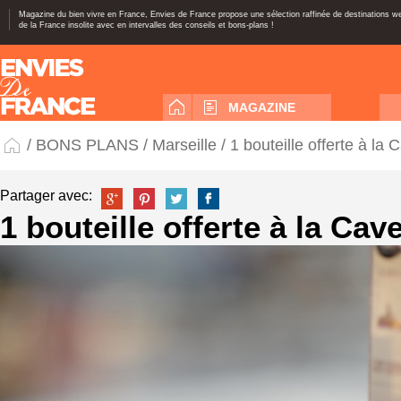
Magazine du bien vivre en France, Envies de France propose une sélection raffinée de destinations 
de la France insolite avec en intervalles des conseils et bons-plans !
MAGAZINE
/
BONS PLANS
/
Marseille
/ 1 bouteille offerte à la 
Partager avec:
1 bouteille offerte à la Cav