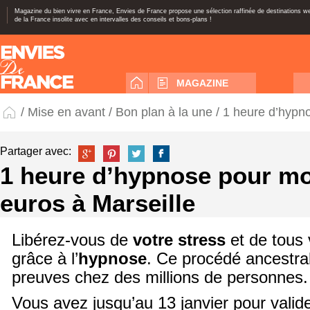
Magazine du bien vivre en France, Envies de France propose une sélection raffinée de destinations 
de la France insolite avec en intervalles des conseils et bons-plans !
MAGAZINE
/
Mise en avant
/
Bon plan à la une
/ 1 heure d’hypn
Partager avec:
1 heure d’hypnose pour mo
euros à Marseille
Libérez-vous de
votre stress
et de tous 
grâce à l’
hypnose
. Ce procédé ancestral
preuves chez des millions de personnes.
Vous avez jusqu’au 13 janvier pour valid