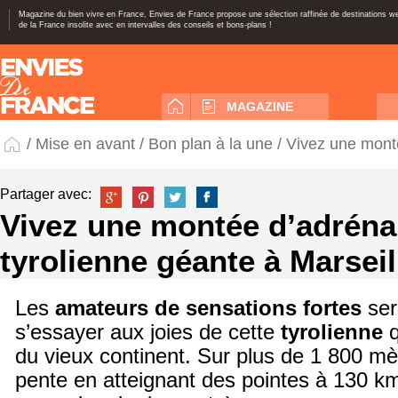
Magazine du bien vivre en France, Envies de France propose une sélection raffinée de destinations 
de la France insolite avec en intervalles des conseils et bons-plans !
MAGAZINE
/
Mise en avant
/
Bon plan à la une
/ Vivez une monté
Partager avec:
Vivez une montée d’adréna
tyrolienne géante à Marseil
Les
amateurs de sensations fortes
ser
s’essayer aux joies de cette
tyrolienne
q
du vieux continent. Sur plus de 1 800 mè
pente en atteignant des pointes à 130 km