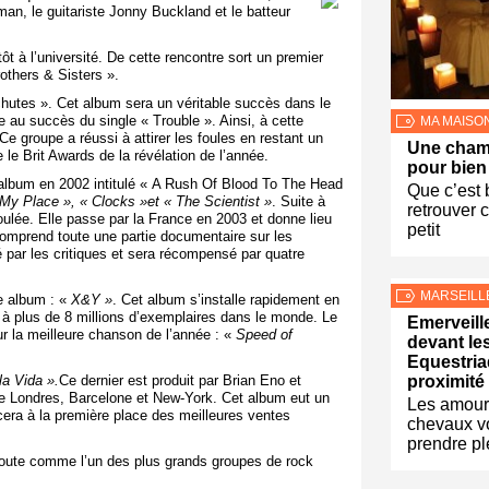
man, le guitariste Jonny Buckland et le batteur
t à l’université. De cette rencontre sort un premier
rothers & Sisters ».
chutes ». Cet album sera un véritable succès dans le
 au succès du single « Trouble ». Ainsi, à cette
MA MAISO
Ce groupe a réussi à attirer les foules en restant un
Une cham
le Brit Awards de la révélation de l’année.
pour bien
album en 2002 intitulé « A Rush Of Blood To The Head
Que c’est
 My Place »
, «
Clocks »
et «
The Scientist
»
. Suite à
retrouver 
ulée. Elle passe par la France en 2003 et donne lieu
petit
comprend toute une partie documentaire sur les
é par les critiques et sera récompensé par quatre
MARSEILL
me album : «
X&Y »
. Cet album s’installe rapidement en
 à plus de 8 millions d’exemplaires dans le monde. Le
Emerveill
 la meilleure chanson de l’année : «
Speed of
devant le
Equestria
la Vida ».
Ce dernier est produit par Brian Eno et
proximité 
re Londres, Barcelone et New-York. Cet album eut un
Les amour
cera à la première place des meilleures ventes
chevaux v
prendre pl
oute comme l’un des plus grands groupes de rock