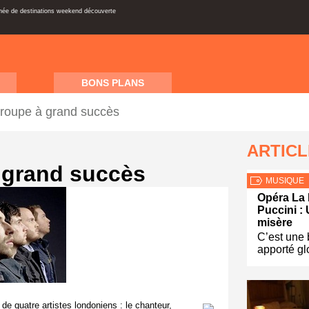
inée de destinations weekend découverte
BONS PLANS
groupe à grand succès
ARTIC
 grand succès
MUSIQUE
Opéra La
Puccini : 
misère
C’est une
apporté glo
e quatre artistes londoniens : le chanteur,