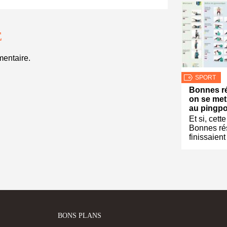
E
entaire.
SPORT
Bonnes ré
on se met
au pingpo
Et si, cett
Bonnes ré
finissaient
BONS PLANS