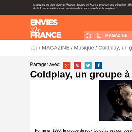
Magazine du bien vivre en France, Envies de France propose une sélection raff
de la France insolite avec en intervalles des conseils et bons-plans !
MAGAZINE
/
MAGAZINE
/
Musique
/ Coldplay, un 
Partager avec:
Coldplay, un groupe à
Formé en 1998, le groupe de rock Coldplay est composé d