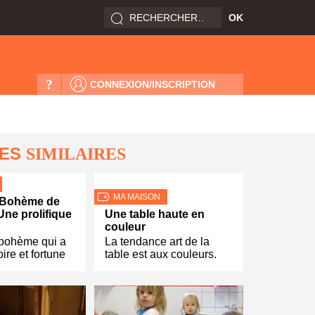
?
CONNEXION/INSCRIPTION
LES
SIMILAIRES
MA MAISON
 Bohème de
Une prolifique
Une table haute en
couleur
 bohème qui a
La tendance art de la
ire et fortune
table est aux couleurs.