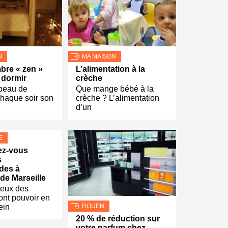
N
MA MAISON
bre « zen »
L’alimentation à la
 dormir
crèche
 beau de
Que mange bébé à la
chaque soir son
crèche ? L’alimentation
d’un
E
ez-vous
s
des à
de Marseille
eux des
ont pouvoir en
ein
ROUEN
20 % de réduction sur
votre parfum chez