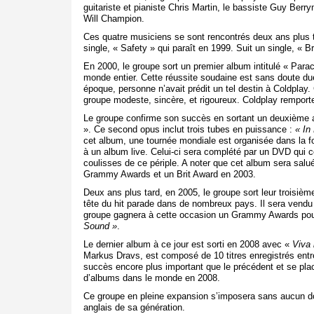
guitariste et pianiste Chris Martin, le bassiste Guy Berry
Will Champion.
Ces quatre musiciens se sont rencontrés deux ans plus tô
single, « Safety » qui paraît en 1999. Suit un single, « B
En 2000, le groupe sort un premier album intitulé « Para
monde entier. Cette réussite soudaine est sans doute due
époque, personne n’avait prédit un tel destin à Coldplay. 
groupe modeste, sincère, et rigoureux. Coldplay remporte 
Le groupe confirme son succès en sortant un deuxième 
». Ce second opus inclut trois tubes en puissance :
«
In
cet album, une tournée mondiale est organisée dans la fo
à un album live. Celui-ci sera complété par un DVD qui 
coulisses de ce périple. A noter que cet album sera salu
Grammy Awards et un Brit Award en 2003.
Deux ans plus tard, en 2005, le groupe sort leur troisiè
tête du hit parade dans de nombreux pays. Il sera vendu
groupe gagnera à cette occasion un Grammy Awards pour
Sound »
.
Le dernier album à ce jour est sorti en 2008 avec «
Viva 
Markus Dravs, est composé de 10 titres enregistrés ent
succès encore plus important que le précédent et se pla
d’albums dans le monde en 2008.
Ce groupe en pleine expansion s’imposera sans aucun d
anglais de sa génération.