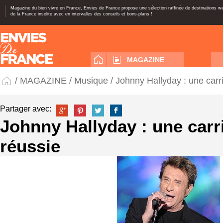
Magazine du bien vivre en France, Envies de France propose une sélection raffinée de destinations 
de la France insolite avec en intervalles des conseils et bons-plans !
MAGAZINE
/
MAGAZINE
/
Musique
/ Johnny Hallyday : une carr
Partager avec:
Johnny Hallyday : une carr
réussie